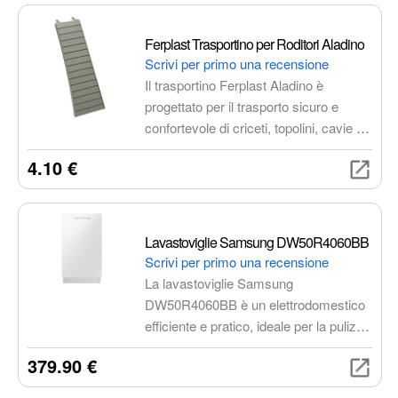
Ferplast Trasportino per Roditori Aladino
Scrivi per primo una recensione
Il trasportino Ferplast Aladino è
progettato per il trasporto sicuro e
confortevole di criceti, topolini, cavie e
altri piccoli roditori. Realizzato in
4.10 €
plastica robusta con fessure di
ventilazione e chiusura a clip, offre
comfort, sicurezza e praticità durante
viaggi e spostamenti.
Lavastoviglie Samsung DW50R4060BB
Scrivi per primo una recensione
La lavastoviglie Samsung
DW50R4060BB è un elettrodomestico
efficiente e pratico, ideale per la pulizia
quotidiana delle stoviglie. Offre una
379.90 €
buona capacità di carico, programmi di
lavaggio versatili, efficienza energetica