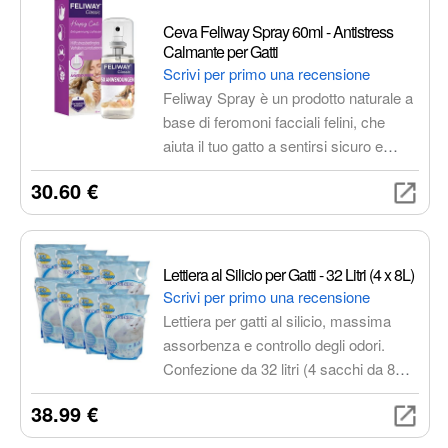
Omologato per l'uso invernale
Ceva Feliway Spray 60ml - Antistress
(3PMSF).
Calmante per Gatti
Scrivi per primo una recensione
Feliway Spray è un prodotto naturale a
base di feromoni facciali felini, che
aiuta il tuo gatto a sentirsi sicuro e
rilassato in situazioni di stress. È ideale
30.60 €
per gestire comportamenti legati
all'ansia, come le marcature urinarie, le
graffiature verticali e lo stress durante i
viaggi.
Lettiera al Silicio per Gatti - 32 Litri (4 x 8L)
Scrivi per primo una recensione
Lettiera per gatti al silicio, massima
assorbenza e controllo degli odori.
Confezione da 32 litri (4 sacchi da 8
litri), lunga durata e bassa polverosità.
38.99 €
In omaggio un tappetino per lettiera.