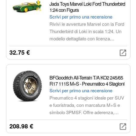
ogni cambio di stagione. Perfetto per
Jada Toys Marvel Loki Ford Thunderbird
auto compatte che richiedono un
1:24 con Figura
pneumatico affidabile per l'uso
Scrivi per primo una recensione
quotidiano.
Rivivi le avventure Marvel con la Ford
Thunderbird di Loki in scala 1:24. Un
modello dettagliato con licenza
ufficiale, completo di figura di Loki,
32.75 €
cofano, portiere e bagagliaio apribili.
Perfetta per collezionisti e appassionati
del mondo Marvel.
BFGoodrich All-Terrain T/A KO2 245/65
R17 111S M+S - Pneumatico 4 Stagioni
Scrivi per primo una recensione
Pneumatico 4 stagioni ideale per SUV
e fuoristrada, con marcatura M+S e
simbolo 3PMSF. Offre aderenza,
robustezza e comfort di guida, grazie
208.98 €
alla tecnologia CoreGard che
garantisce resistenza a tagli e