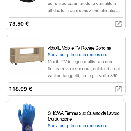
per chi cerca un prodotto versatile e
affidabile in ogni condizione climatica.
Offre buone prestazioni su asciutto,
73.50 €
bagnato e in condizioni invernali
moderate, con un occhio all'efficienza
energetica e alla silenziosità.
vidaXL Mobile TV Rovere Sonoma
Scrivi per primo una recensione
Mobile TV in legno multistrato con
finitura rovere sonoma, dotato di ampi
vani portaoggetti, ruote girevoli a 360
gradi e piano d'appoggio per oggetti
118.99 €
decorativi. Perfetto per organizzare il
tuo spazio living con stile e praticità.
SHOWA Temres 282 Guanto da Lavoro
Multifunzione
Scrivi per primo una recensione