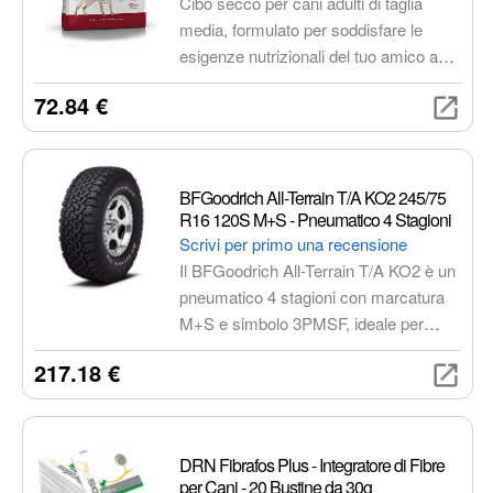
Cibo secco per cani adulti di taglia
media, formulato per soddisfare le
esigenze nutrizionali del tuo amico a
quattro zampe. Prodotto in Francia con
72.84 €
ingredienti di alta qualità.
BFGoodrich All-Terrain T/A KO2 245/75
R16 120S M+S - Pneumatico 4 Stagioni
Scrivi per primo una recensione
Il BFGoodrich All-Terrain T/A KO2 è un
pneumatico 4 stagioni con marcatura
M+S e simbolo 3PMSF, ideale per
SUV, pick-up e fuoristrada. Offre
217.18 €
prestazioni eccellenti su strada e
fuoristrada grazie al suo battistrada
aggressivo e alla robusta costruzione
della carcassa.
DRN Fibrafos Plus - Integratore di Fibre
per Cani - 20 Bustine da 30g