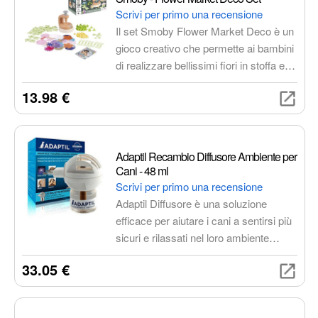
Scrivi per primo una recensione
Il set Smoby Flower Market Deco è un
gioco creativo che permette ai bambini
di realizzare bellissimi fiori in stoffa e
creare oggetti decorativi per la casa.
13.98 €
Contiene 200 accessori, tra cui 76
pezzi di tessuto, 36 pistilli e 36 steli,
per creare fino a 36 fiori. Include anche
elementi strutturali per creare cornici,
Adaptil Recambio Diffusore Ambiente per
lettere o forme di animali.
Cani - 48 ml
Scrivi per primo una recensione
Adaptil Diffusore è una soluzione
efficace per aiutare i cani a sentirsi più
sicuri e rilassati nel loro ambiente
domestico. Rilascia una copia sintetica
33.05 €
del feromone appacificante del cane,
riducendo lo stress e l'ansia in diverse
situazioni.