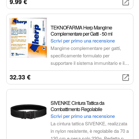
9.99 €
installare e progettato per resistere a
pioggia, neve e sole.
TEKNOFARMA Herp Mangime
Complementare per Gatti - 50 ml
Scrivi per primo una recensione
Mangime complementare per gatti,
specificamente formulato per
supportare il sistema immunitario e il
benessere generale del tuo felino.
32.33 €
Facile da somministrare, grazie al
pratico flacone da 50 ml.
SIVENKE Cintura Tattica da
Combattimento Regolabile
Scrivi per primo una recensione
La cintura tattica SIVENKE, realizzata
in nylon resistente, è regolabile da 70 a
130 cm e pesa solo 230g. Perfetta per