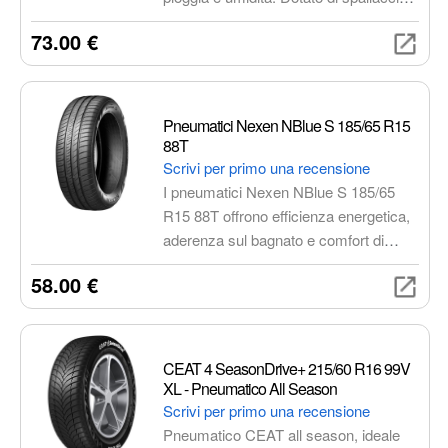
imbottiti, chiusura con cerniera e
73.00 €
design compatto, offre comfort,
praticità e stile in ogni situazione.
Pneumatici Nexen NBlue S 185/65 R15
88T
Scrivi per primo una recensione
I pneumatici Nexen NBlue S 185/65
R15 88T offrono efficienza energetica,
aderenza sul bagnato e comfort di
guida, ideali per auto compatte e medie
58.00 €
dimensioni. Con tecnologie avanzate e
un design ottimizzato, garantiscono
sicurezza e prestazioni elevate in
diverse condizioni stradali.
CEAT 4 SeasonDrive+ 215/60 R16 99V
XL - Pneumatico All Season
Scrivi per primo una recensione
Pneumatico CEAT all season, ideale