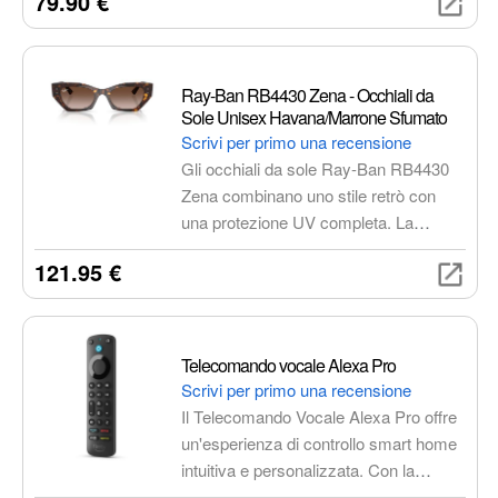
79.90 €
idrorepellente, si ripiega facilmente
nella sua tasca interna e offre una
protezione affidabile contro pioggia e
umidità.
Ray-Ban RB4430 Zena - Occhiali da
Sole Unisex Havana/Marrone Sfumato
Scrivi per primo una recensione
Gli occhiali da sole Ray-Ban RB4430
Zena combinano uno stile retrò con
una protezione UV completa. La
montatura a farfalla in Havana e le lenti
121.95 €
marroni sfumate offrono un look
elegante e confortevole, ideale per visi
stretti e medi.
Telecomando vocale Alexa Pro
Scrivi per primo una recensione
Il Telecomando Vocale Alexa Pro offre
un'esperienza di controllo smart home
intuitiva e personalizzata. Con la
funzione "Trova Telecomando",