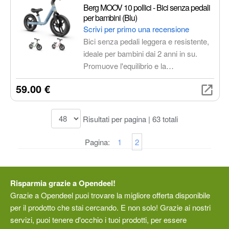
carburante ridotto.
Berg MOOV 10 pollici - Bici senza pedali
per bambini (Blu)
Scrivi per primo una recensione
Bici senza pedali leggera e resistente,
ideale per bambini dai 2 anni in su.
Promuove l'equilibrio e la
coordinazione, con volante e sella
59.00 €
regolabili, maniglie ergonomiche e
poggiapiedi integrati.
Risultati per pagina | 63 totali
Pagina:
1
2
Risparmia grazie a Opendeel!
Grazie a Opendeel puoi trovare la migliore offerta disponibile
per il prodotto che stai cercando. E non solo! Grazie ai nostri
servizi, puoi tenere d'occhio i tuoi prodotti, per essere