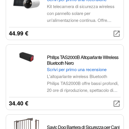
Sport
Trucco
Kit telecamera di sicurezza wireless
con pannello solare per
un'alimentazione continua. Offre
immagini nitide 2K 3MP, visione
44.99 €
notturna a colori, resistenza alle
intemperie IP65, rilevamento del
movimento e comunicazione
bidirezionale.
Philips TAS2000B Altoparlante Wireless
Bluetooth Nero
Scrivi per primo una recensione
L'altoparlante wireless Bluetooth
Philips TAS2000B offre bassi profondi,
20 ore di riproduzione, spettacolo di
luci LED sincronizzato, connettività
34.40 €
Bluetooth 5.4 e Auracast,
impermeabilità IPX5 e un design
sostenibile con plastica riciclata.
Savic Dog Barriera di Sicurezza per Cani