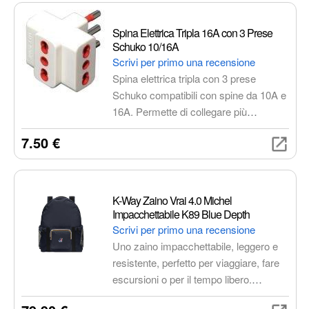
e un design moderno. Funziona in
modo silenzioso, è facile da usare e da
Spina Elettrica Tripla 16A con 3 Prese
mantenere.
Schuko 10/16A
Scrivi per primo una recensione
Spina elettrica tripla con 3 prese
Schuko compatibili con spine da 10A e
16A. Permette di collegare più
dispositivi contemporaneamente in
7.50 €
modo sicuro ed efficiente, ideale per
ambienti domestici e professionali.
K-Way Zaino Vrai 4.0 Michel
Impacchettabile K89 Blue Depth
Scrivi per primo una recensione
Uno zaino impacchettabile, leggero e
resistente, perfetto per viaggiare, fare
escursioni o per il tempo libero.
Realizzato in tessuto ripstop