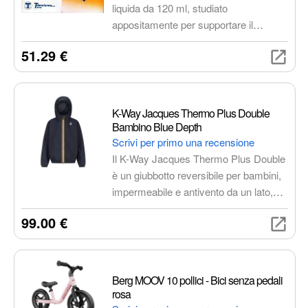
liquida da 120 ml, studiato
appositamente per supportare il
sistema immunitario e il benessere
51.29 €
generale del tuo gatto. Formulato con
L-Lisina, vitamine, minerali ed estratti
naturali per rafforzare le difese naturali
e promuovere la salute.
K-Way Jacques Thermo Plus Double
Bambino Blue Depth
Scrivi per primo una recensione
Il K-Way Jacques Thermo Plus Double
è un giubbotto reversibile per bambini,
impermeabile e antivento da un lato,
trapuntato e imbottito dall'altro. Dotato
99.00 €
di cappuccio, zip a doppio cursore e
tasche laterali, offre comfort e
versatilità in ogni condizione climatica.
Berg MOOV 10 pollici - Bici senza pedali
rosa