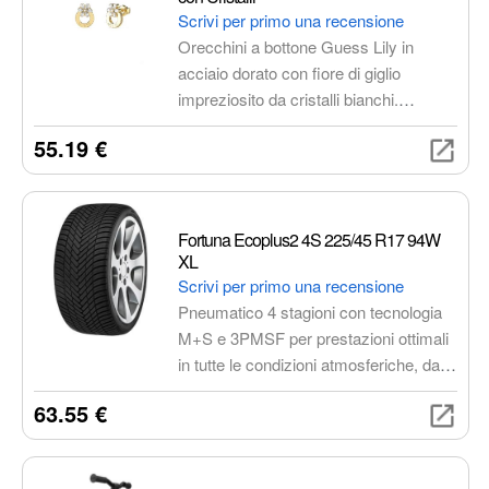
Scrivi per primo una recensione
Orecchini a bottone Guess Lily in
acciaio dorato con fiore di giglio
impreziosito da cristalli bianchi.
Simbolo di purezza e femminilità,
55.19 €
perfetti per aggiungere un tocco di luce
e sofisticazione al tuo look quotidiano o
per completare un outfit elegante.
Fortuna Ecoplus2 4S 225/45 R17 94W
XL
Scrivi per primo una recensione
Pneumatico 4 stagioni con tecnologia
M+S e 3PMSF per prestazioni ottimali
in tutte le condizioni atmosferiche, dalla
neve e dal ghiaccio alla pioggia e al
63.55 €
caldo estivo. Offre una guida sicura e
confortevole, bassa resistenza al
rotolamento per un consumo di