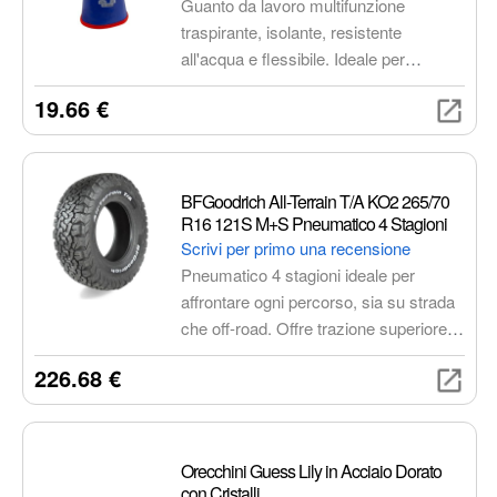
Guanto da lavoro multifunzione
traspirante, isolante, resistente
all'acqua e flessibile. Ideale per
giardinaggio, edilizia, manutenzione e
19.66 €
lavori in ambienti freddi o umidi. Offre
comfort, protezione e una presa sicura
grazie al rivestimento in nitrile micro-
ruvida sulla punta delle dita.
BFGoodrich All-Terrain T/A KO2 265/70
R16 121S M+S Pneumatico 4 Stagioni
Scrivi per primo una recensione
Pneumatico 4 stagioni ideale per
affrontare ogni percorso, sia su strada
che off-road. Offre trazione superiore,
resistenza e comfort di guida, con
226.68 €
classificazione M+S e 3PMSF per
prestazioni ottimali in tutte le condizioni
climatiche.
Orecchini Guess Lily in Acciaio Dorato
con Cristalli