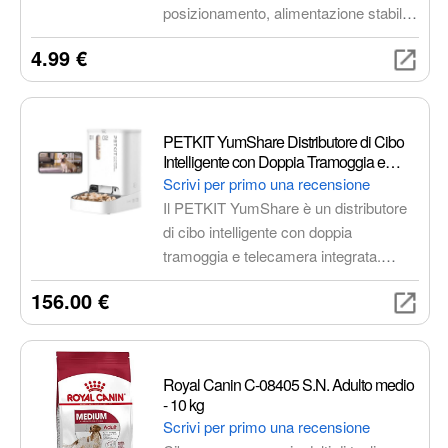
posizionamento, alimentazione stabile
e installazione semplice. Design
4.99 €
discreto e resistente per una sicurezza
continua.
PETKIT YumShare Distributore di Cibo
Intelligente con Doppia Tramoggia e
Camera (P591)
Scrivi per primo una recensione
Il PETKIT YumShare è un distributore
di cibo intelligente con doppia
tramoggia e telecamera integrata.
Permette di gestire due tipi di cibo
156.00 €
diversi, programmare le porzioni
tramite app e monitorare l'animale da
remoto.
Royal Canin C-08405 S.N. Adulto medio
- 10 kg
Scrivi per primo una recensione