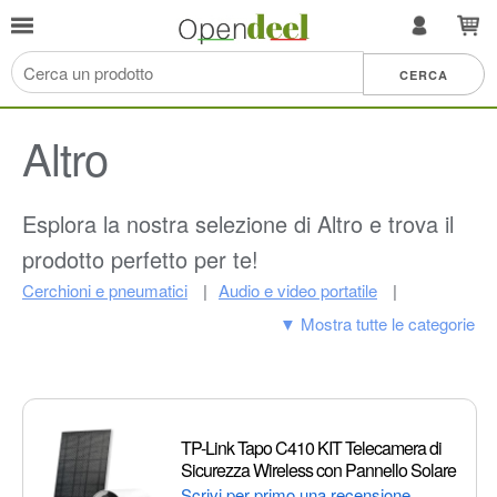
Altro
Esplora la nostra selezione di Altro e trova il
prodotto perfetto per te!
Cerchioni e pneumatici
Audio e video portatile
▼ Mostra tutte le categorie
Sport e giochi all'aperto
Uomo
Valigie, borse e accessori da viaggio
Arredamento
Cani
Donna
Gatti
Giochi da tavola, di società e accessori
TP-Link Tapo C410 KIT Telecamera di
Sicurezza Wireless con Pannello Solare
Home cinema, tv e video
Pasta, riso e legumi secchi
Scrivi per primo una recensione