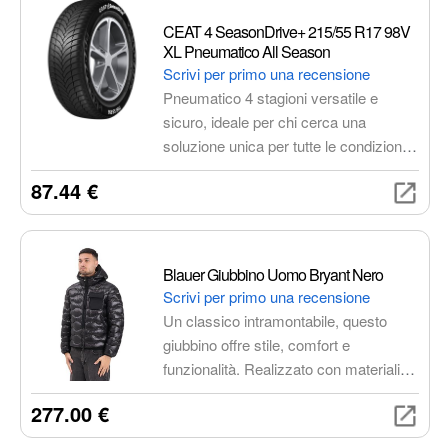
CEAT 4 SeasonDrive+ 215/55 R17 98V
XL Pneumatico All Season
Scrivi per primo una recensione
Pneumatico 4 stagioni versatile e
sicuro, ideale per chi cerca una
soluzione unica per tutte le condizioni
climatiche. Offre prestazioni affidabili
87.44 €
su asciutto, bagnato e in condizioni
invernali moderate. Omologato
3PMSF.
Blauer Giubbino Uomo Bryant Nero
Scrivi per primo una recensione
Un classico intramontabile, questo
giubbino offre stile, comfort e
funzionalità. Realizzato con materiali di
alta qualità, è perfetto per essere
277.00 €
indossato in diverse occasioni,
garantendo protezione dagli agenti