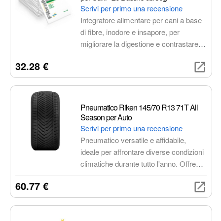
Scrivi per primo una recensione
Integratore alimentare per cani a base
di fibre, inodore e insapore, per
migliorare la digestione e contrastare
diarrea e stipsi. Formulazione naturale
32.28 €
con ingredienti selezionati. Da
miscelare al cibo giornaliero.
Consultare il veterinario prima dell'uso.
Pneumatico Riken 145/70 R13 71T All
Season per Auto
Scrivi per primo una recensione
Pneumatico versatile e affidabile,
ideale per affrontare diverse condizioni
climatiche durante tutto l'anno. Offre
prestazioni equilibrate su asciutto,
60.77 €
bagnato e neve leggera, garantendo
sicurezza e comfort senza la
necessità di sostituire gli pneumatici ad