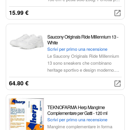
professionisti della sicurezza e amanti
15.99 €
delle attività all'aperto, offre flessibilità e
praticità grazie alla chiusura a scatto e
alla possibilità di agganciare accessori.
Saucony Originals Ride Millennium 13 -
White
Scrivi per primo una recensione
Le Saucony Originals Ride Millennium
13 sono sneakers che combinano
heritage sportivo e design moderno.
Offrono comfort grazie alla tomaia in
64.80 €
mesh traspirante e all'intersuola
ammortizzata, perfette per uno stile di
vita attivo e dinamico.
TEKNOFARMA Herp Mangime
Complementare per Gatti - 120 ml
Scrivi per primo una recensione
Mangime complementare in forma