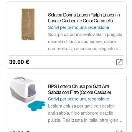
atmosferici e libertà di movimento.
Sciarpa Donna Lauren Ralph Lauren in
Lana e Cachemire Color Cammello
Scrivi per primo una recensione
Sciarpa da donna realizzata in pregiata
miscela di lana e cachemire, colore
cammello. Un accessorio elegante e
versatile, perfetto per aggiungere un
39.00 €
tocco di classe a ogni outfit e
proteggerti dal freddo con stile.
BPS Lettiera Chiusa per Gatti Anti-
Sabbia con Filtro (Colore Casuale)
Scrivi per primo una recensione
Lettiera chiusa per gatti con design
anti-sabbia, filtro antiodore e facile
pulizia. Realizzata in Italia, offre igiene
e comfort al tuo felino, riducendo la