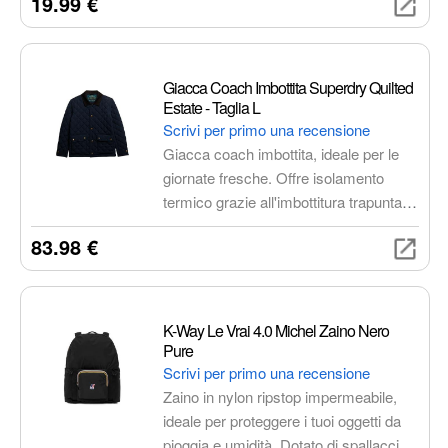
19.99 €
dispersione di sabbia e contenendo gli
odori.
Giacca Coach Imbottita Superdry Quilted
Estate - Taglia L
Scrivi per primo una recensione
Giacca coach imbottita, ideale per le
giornate fresche. Offre isolamento
termico grazie all'imbottitura trapuntata,
tessuto resistente alle intemperie,
83.98 €
chiusura con bottoni a pressione,
tasche laterali e logo Superdry
ricamato. Vestibilità confortevole e
versatile, perfetta per diversi outfit.
K-Way Le Vrai 4.0 Michel Zaino Nero
Pure
Scrivi per primo una recensione
Zaino in nylon ripstop impermeabile,
ideale per proteggere i tuoi oggetti da
pioggia e umidità. Dotato di spallacci