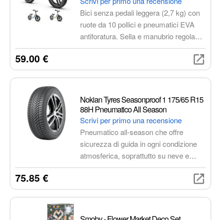
Scrivi per primo una recensione
Bici senza pedali leggera (2,7 kg) con
ruote da 10 pollici e pneumatici EVA
antiforatura. Sella e manubrio regolabili
in altezza per adattarsi alla crescita del
59.00 €
bambino. Design ergonomico e sicuro,
ideale per bambini dai 2 anni in su.
Certificata TÜV GS.
Nokian Tyres Seasonproof 1 175/65 R15
88H Pneumatico All Season
Scrivi per primo una recensione
Pneumatico all-season che offre
sicurezza di guida in ogni condizione
atmosferica, soprattutto su neve e
bagnato. Ottimo chilometraggio, bassa
75.85 €
resistenza al rotolamento e
prevenzione dell'aquaplaning. Adatto
anche per auto elettriche.
Smoby - Flower Market Deco Set