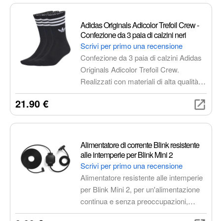
abrasioni. Perfetto per affrontare ogni
tipo di terreno, sia su strada che fuori
Adidas Originals Adicolor Trefoil Crew -
strada.
Confezione da 3 paia di calzini neri
Scrivi per primo una recensione
Confezione da 3 paia di calzini Adidas
Originals Adicolor Trefoil Crew.
Realizzati con materiali di alta qualità,
presentano il logo iconico Adidas
21.90 €
Originals Trefoil, polsini a costine
elasticizzati per una vestibilità sicura e
confortevole, e un taglio a lunghezza
media versatile.
Alimentatore di corrente Blink resistente
alle intemperie per Blink Mini 2
Scrivi per primo una recensione
Alimentatore resistente alle intemperie
per Blink Mini 2, per un'alimentazione
continua e senza preoccupazioni,
anche in ambienti esterni. Facile da