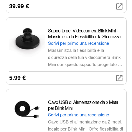
39.99 €
retroilluminazione attivata dal
movimento, pulsanti personalizzabili e
compatibilità universale, semplifica la
tua vita digitale. Controlla TV,
Supporto per Videocamera Blink Mini -
soundbar, ricevitori AV e dispositivi
Massimizza la Flessibilità e la Sicurezza
smart home con un unico
Scrivi per primo una recensione
telecomando.
Massimizza la flessibilità e la
sicurezza della tua videocamera Blink
Mini con questo supporto progettato su
misura. Facile da installare, offre
5.99 €
stabilità e controllo completo
sull'angolazione per una sorveglianza
ottimale.
Cavo USB di Alimentazione da 2 Metri
per Blink Mini
Scrivi per primo una recensione
Cavo USB di alimentazione da 2 metri,
ideale per Blink Mini. Offre flessibilità di