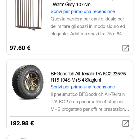
- Warm Grey, 107 cm
Scrivi per primo una recensione
Questa barriera per cani è ideale per
delimitare gli spazi in modo sicuro ed
elegante. Adatta a spazi tra 75 e 84
cm, con un'altezza di 107 cm, si
97.60 €
installa facilmente senza fori grazie al
sistema di fissaggio a pressione. Il
design moderno in colore Warm Grey
si integra perfettamente in ogni
BFGoodrich All-Terrain T/A KO2 235/75
ambiente.
R15 104S M+S 4 Stagioni
Scrivi per primo una recensione
Il pneumatico BFGoodrich All-Terrain
T/A KO2 è un pneumatico 4 stagioni
M+S progettato per offrire prestazioni
eccezionali su strada e in fuoristrada.
192.98 €
Grazie alla sua tecnologia CoreGard e
al battistrada aggressivo, garantisce
trazione, resistenza e durata superiori.