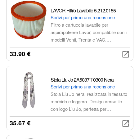
LAVOR Filtro Lavabile 5.212.0155
Scrivi per primo una recensione
Filtro a cartuccia lavabile per
aspirapolvere Lavor, compatibile con i
modelli Venti, Trenta e VAC.
Garantisce un'efficienza di filtraggio
33.90 €
pari al 99,95% ed è facile da installare
e pulire.
Stola Liu Jo 2A5037 T0300 Nera
Scrivi per primo una recensione
Stola Liu Jo nera, realizzata in tessuto
morbido e leggero. Design versatile
con logo Liu Jo, perfetta per
aggiungere un tocco di eleganza a
35.67 €
qualsiasi outfit.