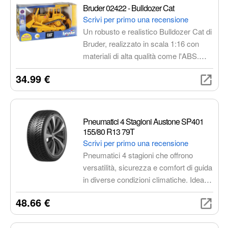
Bruder 02422 - Bulldozer Cat
Scrivi per primo una recensione
Un robusto e realistico Bulldozer Cat di
Bruder, realizzato in scala 1:16 con
materiali di alta qualità come l'ABS.
Dotato di lama di sgombero regolabile,
34.99 €
binari per una locomozione
confortevole e compatibilità con le
figure bworld, è perfetto per stimolare
l'immaginazione dei giovani costruttori.
Pneumatici 4 Stagioni Austone SP401
155/80 R13 79T
Scrivi per primo una recensione
Pneumatici 4 stagioni che offrono
versatilità, sicurezza e comfort di guida
in diverse condizioni climatiche. Ideali
per chi cerca una soluzione affidabile
48.66 €
senza la necessità di effettuare il
cambio gomme stagionale.