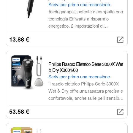
impostazioni di velocità/temperatura,
Scrivi per primo una recensione
concentratore per una piega precisa,
Asciugacapelli potente e compatto con
design compatto e ultraleggero, nero,
tecnologia Effiwatts a risparmio
CV1801
energetico, 2 impostazioni di
velocità/temperatura e un
13.88 €
concentratore per una piega precisa.
Design ultraleggero e facile da usare,
ideale per uno styling veloce e
impeccabile.
Philips Rasoio Elettrico Serie 3000X Wet
& Dry X3001/00
Scrivi per primo una recensione
Il rasoio elettrico Philips Serie 3000X
Wet & Dry offre una rasatura precisa e
confortevole, anche sulle pelli sensibili.
Dotato di 27 lame autoaffilanti
53.58 €
PowerCut, è utilizzabile su pelle
asciutta o bagnata e garantisce
un'autonomia fino a 15 rasature.