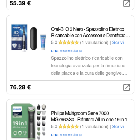
55.39 €
viso che sul corpo. La sua tecnologia
OneBlade, con una lama che si muove
a 12.000 movimenti al minuto, è
efficace anche sui peli più lunghi e
Oral-B iO 3 Nero - Spazzolino Elettrico
garantisce una rasatura precisa e
Ricaricabile con Accessori e Dentifricio
Sbiancante
confortevole.
5.0
(1 valutazioni)
|
Scrivi
una recensione
Spazzolino elettrico ricaricabile con
tecnologia avanzata per la rimozione
della placca e la cura delle gengive.
Include sensore di pressione, timer, 3
76.28 €
modalità di pulizia, testina di ricambio,
custodia da viaggio e dentifricio
sbiancante.
Philips Multigroom Serie 7000
MG7962/30 - Rifinitore All-in-one 19 in 1
5.0
(1 valutazioni)
|
Scrivi
una recensione