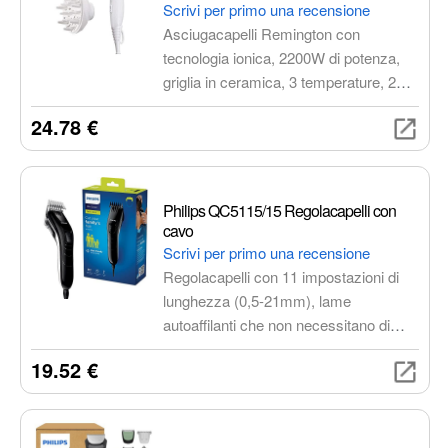
Scrivi per primo una recensione
Asciugacapelli Remington con
tecnologia ionica, 2200W di potenza,
griglia in ceramica, 3 temperature, 2
velocità, getto d'aria fredda,
24.78 €
concentratore e diffusore inclusi.
Philips QC5115/15 Regolacapelli con
cavo
Scrivi per primo una recensione
Regolacapelli con 11 impostazioni di
lunghezza (0,5-21mm), lame
autoaffilanti che non necessitano di
manutenzione e utilizzo con cavo.
19.52 €
Perfetto per chi cerca un taglio preciso
e uniforme a casa propria,
risparmiando tempo e denaro.