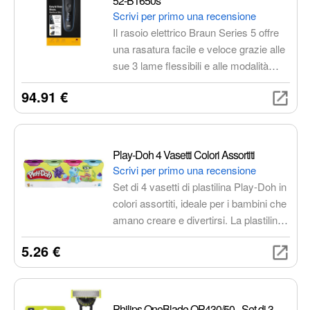
52-B1650s
Scrivi per primo una recensione
Il rasoio elettrico Braun Series 5 offre
una rasatura facile e veloce grazie alle
sue 3 lame flessibili e alle modalità
personalizzabili. Include regolabarba e
94.91 €
bodygroomer per una cura completa.
Impermeabile e con batteria a lunga
durata, è prodotto in Germania per
garantire qualità e affidabilità.
Play-Doh 4 Vasetti Colori Assortiti
Scrivi per primo una recensione
Set di 4 vasetti di plastilina Play-Doh in
colori assortiti, ideale per i bambini che
amano creare e divertirsi. La plastilina
è morbida e facile da modellare, e non
5.26 €
si secca.
Philips OneBlade QP430/50 - Set di 3