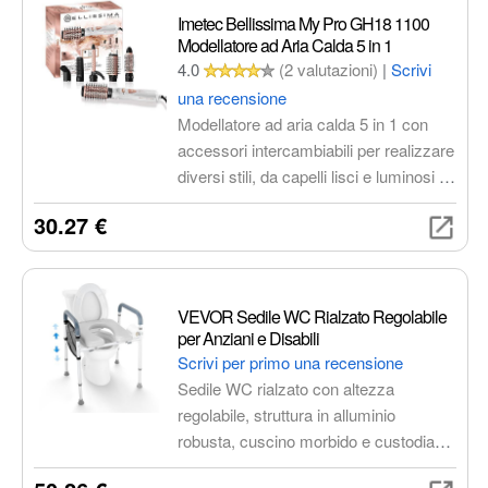
Imetec Bellissima My Pro GH18 1100
Modellatore ad Aria Calda 5 in 1
4.0
(2 valutazioni)
|
Scrivi
una recensione
Modellatore ad aria calda 5 in 1 con
accessori intercambiabili per realizzare
diversi stili, da capelli lisci e luminosi a
onde morbide o ricci stretti.
30.27 €
Rivestimento in ceramica per una
distribuzione uniforme del calore e una
scorrevolezza ottimale sui capelli.
VEVOR Sedile WC Rialzato Regolabile
per Anziani e Disabili
Scrivi per primo una recensione
Sedile WC rialzato con altezza
regolabile, struttura in alluminio
robusta, cuscino morbido e custodia
laterale. Ideale per anziani, disabili e