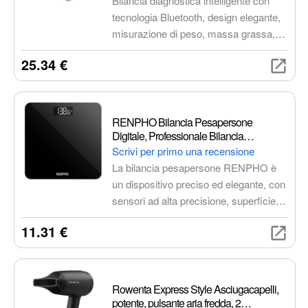
Bilancia diagnostica intelligente con
tecnologia Bluetooth, design elegante,
misurazione di peso, massa grassa,
acqua, muscoli, ossa, IMC, calorie e
25.34 €
altro. Connessione all'app Beurer
HealthManager Pro per monitoraggio
dettagliato. Portata 180 kg.
RENPHO Bilancia Pesapersone
Digitale, Professionale Bilancia
Impedenziometrica in Vetro Temperato,
Scrivi per primo una recensione
Max 180kg, Ultrasottile, Bilancia Corpo
La bilancia pesapersone RENPHO è
con Sensori ad alta Precisione, Batterie
un dispositivo preciso ed elegante, con
Incluse
sensori ad alta precisione, superficie in
vetro temperato e design sottile. Offre
11.31 €
misurazioni accurate fino a 0,05 kg/0,1
lb, con accensione/spegnimento
automatico, calibrazione automatica e
cambio di unità metriche/imperiali.
Rowenta Express Style Asciugacapelli,
Viene fornita con 3 batterie AAA.
potente, pulsante aria fredda, 2