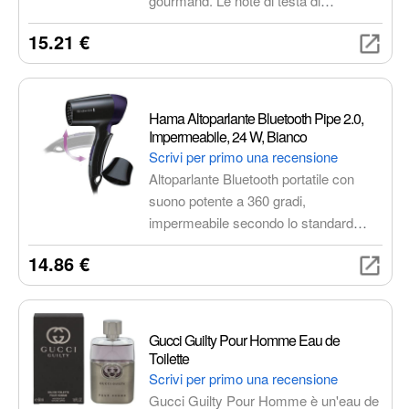
gourmand. Le note di testa di
eleganza e raffinatezza. Le note di
bergamotto e lampone si fondono con
15.21 €
fondo, calde e avvolgenti, sono
un cuore di zucchero filato, frutti rossi
caratterizzate da cedro, sandalo,
e fragola, per poi lasciare una scia
massoia, ambra, vaniglia e muschio,
calda e avvolgente di vaniglia,
che donano al profumo una
caramello e fava tonka.
Hama Altoparlante Bluetooth Pipe 2.0,
persistenza e una sensualità uniche.
Impermeabile, 24 W, Bianco
Scrivi per primo una recensione
Altoparlante Bluetooth portatile con
suono potente a 360 gradi,
impermeabile secondo lo standard
IPX4, tecnologia True Wireless Stereo,
14.86 €
modalità indoor/outdoor, batteria
integrata per 12 ore di autonomia,
connessione Bluetooth 5.0 e ingresso
AUX.
Gucci Guilty Pour Homme Eau de
Toilette
Scrivi per primo una recensione
Gucci Guilty Pour Homme è un'eau de