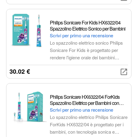
delicata ed efficace per una pulizia
completa e divertente.
Philips Sonicare For Kids HX6322/04
Spazzolino Elettrico Sonico per Bambini
Scrivi per primo una recensione
Lo spazzolino elettrico sonico Philips
Sonicare For Kids è progettato per
rendere l'igiene orale dei bambini
un'esperienza divertente ed efficace.
30.02 €
Dotato di tecnologia sonica, app
interattiva e funzionalità pensate per i
più piccoli, assicura una pulizia delicata
e completa, educando i bambini
Philips Sonicare HX6322/04 ForKids
all'importanza di prendersi cura dei
Spazzolino Elettrico per Bambini con
propri denti.
Tecnologia Sonica, Connesso all'App per
Scrivi per primo una recensione
un'Igiene Orale Divertente
Lo spazzolino elettrico Philips Sonicare
ForKids HX6322/04 è progettato per i
bambini, con tecnologia sonica e