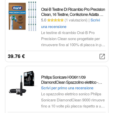
Oral-B Testine Di Ricambio Pro Precision
Clean, 16 Testine, Confezione Adatta Alla
Buca Delle Lettere
5.0
(1 valutazioni)
|
Scrivi
una recensione
Le testine di ricambio Oral-B Pro
Precision Clean sono progettate per
rimuovere fino al 100% di placca in più
rispetto a uno spazzolino manuale, per
39.76 €
denti più puliti e gengive più sane.
Dotate di setole a X, raggiungono
anche le zone più difficili da
raggiungere, per una pulizia completa.
Philips Sonicare HX9911/09
Compatibili con tutti gli spazzolini
DiamondClean Spazzolino elettrico -
Spazzolino elettrico a ultrasuoni con 4
elettrici ricaricabili Oral-B, tranne iO e
Scrivi per primo una recensione
programmi di pulizia, Timer, Nero
Pulsonic.
Lo spazzolino elettrico sonico Philips
Sonicare DiamondClean 9000 rimuove
fino a 10 volte più placca rispetto a uno
spazzolino manuale, garantendo una