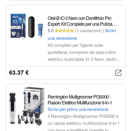
accessori intercambiabili, garantisce
una rasatura precisa, confortevole e
senza irritazioni. Impermeabile e con
Oral-B iO 3 Nero con Dentifricio Pro
120 minuti di autonomia.
Expert: Kit Completo per una Pulizia
Denti Efficace
5.0
(1 valutazioni)
|
Scrivi
una recensione
Kit completo per l'igiene orale
quotidiana, composto da spazzolino
elettrico ricaricabile iO 3 Nero, testina
di ricambio, custodia da viaggio e
63.37 €
dentifricio Oral-B Pro Expert. Offre una
pulizia profonda, protegge le gengive e
personalizza l'esperienza di
spazzolamento con diverse modalità.
Remington Multigroomer PG5000 -
Rasoio Elettrico Multifunzione 9-in-1
Scrivi per primo una recensione
Il Remington Multigroomer PG5000 è
un rasoio elettrico multifunzione 9-in-1
con lame autoaffilanti rivestite in