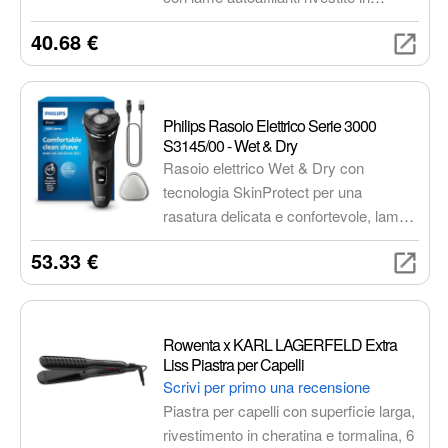
grafite, batteria al litio per 90 minuti di
40.68 €
autonomia, e numerosi accessori per
la cura di barba, capelli e corpo. Ideale
per uso a secco o sotto la doccia,
include testine e pettini per ogni
Philips Rasoio Elettrico Serie 3000
esigenza.
S3145/00 - Wet & Dry
Rasoio elettrico Wet & Dry con
tecnologia SkinProtect per una
rasatura delicata e confortevole, lame
PowerCut autoaffilanti per una rasatura
53.33 €
precisa e uniforme, testine Pivot & Flex
5D per adattarsi a tutti i contorni del
viso, rifinitore a scomparsa per rifinire i
baffi e le basette, batteria ricaricabile
Rowenta x KARL LAGERFELD Extra
con autonomia fino a 45 minuti, ricarica
Liss Piastra per Capelli
USB-A per una comoda ricarica in
Scrivi per primo una recensione
movimento.
Piastra per capelli con superficie larga,
rivestimento in cheratina e tormalina, 6