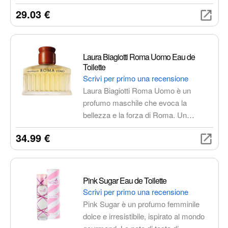
un'app interattiva che rende la pulizia
29.03 €
dei denti divertente. Include due
testine, un timer e un pacer per
incoraggiare i bambini a spazzolare più
a lungo e con maggiore cura.
Laura Biagiotti Roma Uomo Eau de
Toilette
Scrivi per primo una recensione
Laura Biagiotti Roma Uomo è un
profumo maschile che evoca la
bellezza e la forza di Roma. Un
profumo classico e senza tempo,
34.99 €
perfetto per l'uomo elegante che
desidera esprimere la sua forza e il
suo carattere. La fragranza si apre con
un'esplosione di agrumi, pompelmo
Pink Sugar Eau de Toilette
rosa e mandarino, che si mescolano
Scrivi per primo una recensione
alle note aromatiche di basilico e lauro.
Pink Sugar è un profumo femminile
Il cuore è dominato dal geranio, che
dolce e irresistibile, ispirato al mondo
conferisce al profumo un tocco di