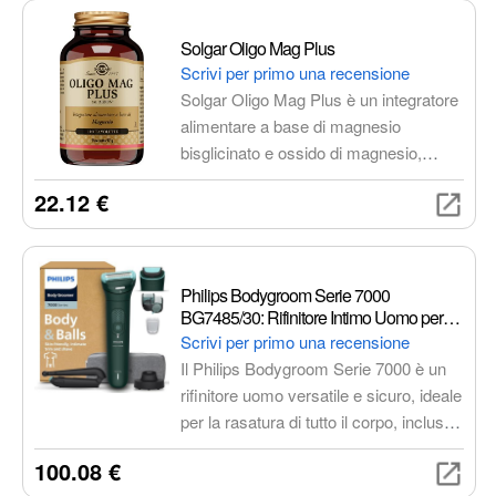
preciso della tua salute.
Solgar Oligo Mag Plus
Scrivi per primo una recensione
Solgar Oligo Mag Plus è un integratore
alimentare a base di magnesio
bisglicinato e ossido di magnesio,
formulato per supportare il benessere
22.12 €
generale dell'organismo. Il magnesio è
un minerale essenziale che svolge un
ruolo fondamentale in numerose
funzioni corporee, tra cui il normale
Philips Bodygroom Serie 7000
funzionamento del sistema nervoso, la
BG7485/30: Rifinitore Intimo Uomo per
funzionalità psicologica e muscolare, e
Rasatura Perfetta e Delicata
Scrivi per primo una recensione
il metabolismo energetico. Solgar Oligo
Il Philips Bodygroom Serie 7000 è un
Mag Plus è un integratore di magnesio
rifinitore uomo versatile e sicuro, ideale
chelato, ovvero legato ad un
per la rasatura di tutto il corpo, incluse
aminoacido (glicina), che ne favorisce
le zone intime. Dotato di sistema a
100.08 €
l'assorbimento a livello intestinale.
tripla protezione, testina flessibile e