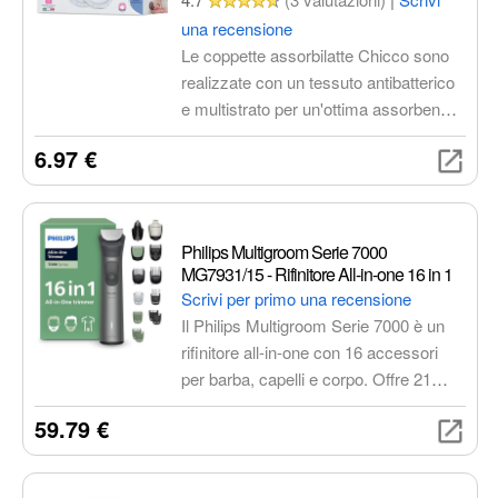
da pulire.
una recensione
Le coppette assorbilatte Chicco sono
realizzate con un tessuto antibatterico
e multistrato per un'ottima assorbenza
e traspirabilità. Sono delicate sulla pelle
6.97 €
del seno e invisibili sotto i vestiti,
garantendo comfort e protezione
durante l'allattamento.
Philips Multigroom Serie 7000
MG7931/15 - Rifinitore All-in-one 16 in 1
Scrivi per primo una recensione
Il Philips Multigroom Serie 7000 è un
rifinitore all-in-one con 16 accessori
per barba, capelli e corpo. Offre 21
impostazioni di lunghezza, lame
59.79 €
autoaffilanti, tecnologia BeardSense e
un design impermeabile per una cura
completa e precisa.