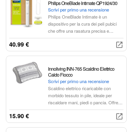
Philips OneBlade Intimate QP1924/30
Scrivi per primo una recensione
Philips OneBlade Intimate è un
dispositivo per la cura dei peli pubici
che offre una rasatura precisa e
confortevole, senza irritazioni. La
40.99 €
tecnologia OneBlade taglia i peli di
qualsiasi lunghezza, mentre il sistema
di protezione della pelle garantisce la
massima sicurezza. Il dispositivo è
Innoliving INN-765 Scaldino Elettrico
impermeabile e ricaricabile, ideale per
Caldo Fiocco
la tua routine quotidiana e in viaggio.
Scrivi per primo una recensione
Scaldino elettrico ricaricabile con
morbido tessuto in pile, ideale per
riscaldare mani, piedi o pancia. Offre
fino a 6 ore di calore e si riscalda in 15
15.90 €
minuti.