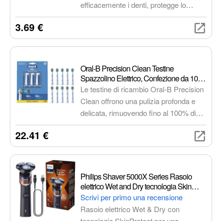
efficacemente i denti, protegge lo
smalto e promuove la salute orale con
3.69 €
fluoro e xilitolo. Dona una sensazione
di freschezza intensa e duratura.
Oral-B Precision Clean Testine
Spazzolino Elettrico, Confezione da 10
Testine di Ricambio, 3 Tipi di Setole per
Le testine di ricambio Oral-B Precision
una Pulizia Precisa e Sbiancante,
Clean offrono una pulizia profonda e
Indicatore di Utilizzo della Testina
delicata, rimuovendo fino al 100% di
placca in più rispetto a uno spazzolino
22.41 €
manuale. Le setole a X raggiungono
anche le zone più difficili da
raggiungere, garantendo un'igiene
ottimale.
Philips Shaver 5000X Series Rasoio
elettrico Wet and Dry tecnologia Skin
Protect, testina flessibile a 360°, 1 ora di
Scrivi per primo una recensione
ricarica/ricarica rapida di 5 minuti,
Rasoio elettrico Wet & Dry con
cappuccio a P, Arancione, modello
tecnologia SkinProtect per una