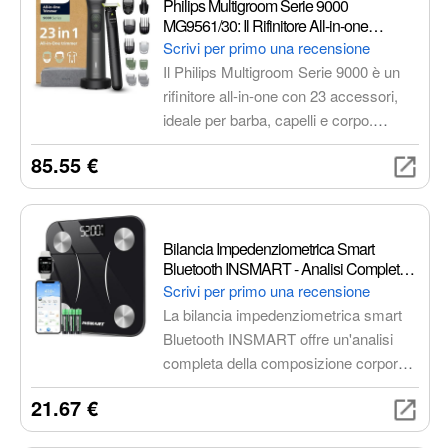
Philips Multigroom Serie 9000
MG9561/30: Il Rifinitore All-in-one
Definitivo per Uomo
Scrivi per primo una recensione
Il Philips Multigroom Serie 9000 è un
rifinitore all-in-one con 23 accessori,
ideale per barba, capelli e corpo.
Dotato di tecnologia OneBlade, lame
85.55 €
autoaffilanti e BeardSense, offre
precisione, comfort e risultati
impeccabili.
Bilancia Impedenziometrica Smart
Bluetooth INSMART - Analisi Completa
della Composizione Corporea
Scrivi per primo una recensione
La bilancia impedenziometrica smart
Bluetooth INSMART offre un'analisi
completa della composizione corporea
con 16 indici di misurazione.
21.67 €
Connessione Bluetooth, app intuitiva e
facilità d'uso per un monitoraggio