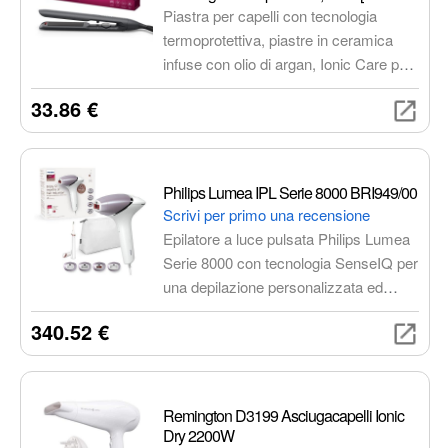
BHS510/00]
con 3 accessori e un cavo USB-A.
Piastra per capelli con tecnologia
termoprotettiva, piastre in ceramica
infuse con olio di argan, Ionic Care per
capelli luminosi e setosi, stiratura del
33.86 €
50% più veloce.
Philips Lumea IPL Serie 8000 BRI949/00
Scrivi per primo una recensione
Epilatore a luce pulsata Philips Lumea
Serie 8000 con tecnologia SenseIQ per
una depilazione personalizzata ed
efficace. Include 4 accessori per viso e
340.52 €
corpo, rifinitore e app per una guida
passo passo. Risultati duraturi fino a
18 mesi con trattamenti rapidi.
Remington D3199 Asciugacapelli Ionic
Dry 2200W