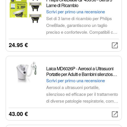
Lame di Ricambio
Scrivi per primo una recensione
Set di 3 lame di ricambio per Philips
OneBlade, garantiscono un taglio
preciso e confortevole. Compatibili con
diversi modelli, offrono una lunga
24.95 €
durata e una facile sostituzione, per
mantenere sempre alte le prestazioni
del tuo rasoio.
Laica MD6026P - Aerosol a Ultrasuoni
Portatile per Adulti e Bambini silenzioso,
Bianco
Scrivi per primo una recensione
Aerosol a ultrasuoni portatile,
silenzioso ed efficace per il trattamento
di diverse patologie respiratorie, come
tracheite, asma, bronchite, sinusite e
43.00 €
allergie. Adatto anche per i bambini
grazie alla sua silenziosità.