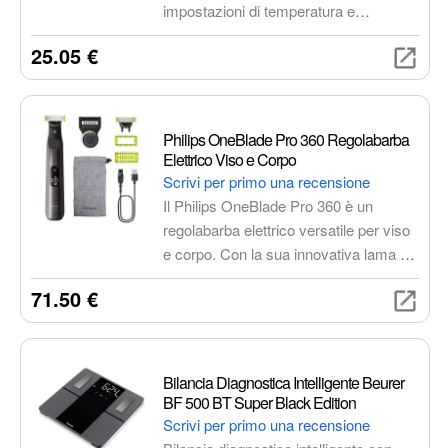
impostazioni di temperatura e
riscaldamento rapido. Ideale per
25.05 €
ottenere una stiratura perfetta in
pochissimo tempo, anche sui capelli
più spessi e lunghi.
Philips OneBlade Pro 360 Regolabarba
Elettrico Viso e Corpo
Scrivi per primo una recensione
Il Philips OneBlade Pro 360 è un
regolabarba elettrico versatile per viso
e corpo. Con la sua innovativa lama a
360°, rade, regola e rifinisce i peli di
71.50 €
qualsiasi lunghezza, offrendo una
rasatura confortevole e precisa.
Impermeabile e facile da pulire, è
dotato di una batteria a lunga durata e
Bilancia Diagnostica Intelligente Beurer
di accessori per una cura completa.
BF 500 BT Super Black Edition
Scrivi per primo una recensione