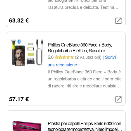
X5012/00
rasatura precisa e delicata. Testina
flessibile a 360°, 27 lame auto affilanti
63.32 €
ComfortCut, rivestimento protettivo
SkinGlide, sistema anticorrosione,
ricarica rapida di 5 minuti, autonomia di
50 minuti.
Philips OneBlade 360 Face + Body,
Regolabarba Elettrico, Rasoio e
Spazzola con Tecnologia a 360°
5.0
(2 valutazioni)
|
Scrivi
una recensione
Il Philips OneBlade 360 Face + Body è
un regolabarba elettrico che ti permette
di radere, rifinire e modellare qualsiasi
lunghezza di peli su viso e corpo. La
57.17 €
sua tecnologia a 360° garantisce una
rasatura precisa e confortevole, con un
sistema di doppia protezione per la
pelle. Il set include una lama per il viso,
Piastra per capelli Philips Serie 5000 con
un pettine regolabile 5in1, un kit corpo
tecnologia termoprotettiva, Nero [modello