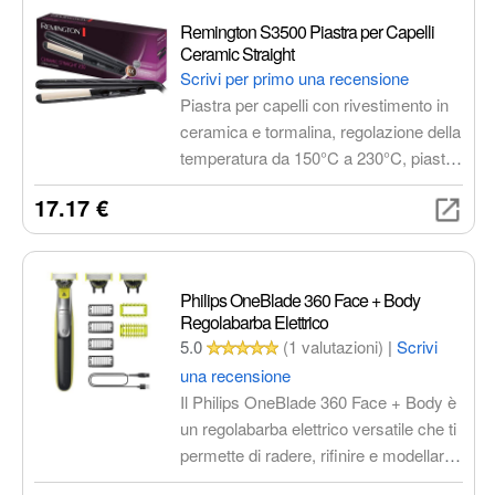
Remington S3500 Piastra per Capelli
Ceramic Straight
Scrivi per primo una recensione
Piastra per capelli con rivestimento in
ceramica e tormalina, regolazione della
temperatura da 150°C a 230°C, piastre
strette extra-lunghe da 110 mm e
17.17 €
oscillanti, riscaldamento rapido in 15
secondi e spegnimento automatico.
Philips OneBlade 360 Face + Body
Regolabarba Elettrico
5.0
(1 valutazioni)
|
Scrivi
una recensione
Il Philips OneBlade 360 Face + Body è
un regolabarba elettrico versatile che ti
permette di radere, rifinire e modellare
la barba di qualsiasi lunghezza, sia sul