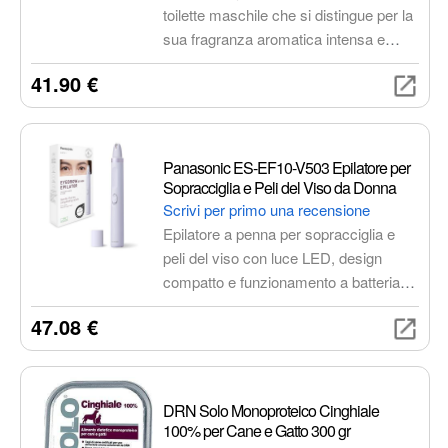
toilette maschile che si distingue per la
sua fragranza aromatica intensa e
originale, capace di provocare e
41.90 €
sedurre. Un cocktail di note di testa
che unisce l'energia di limoni e
mandarini italiani con foglie verdi,
evocatrici di linfa vitale, a una nota
Panasonic ES-EF10-V503 Epilatore per
pungente di pepe rosa. Le note di
Sopracciglia e Peli del Viso da Donna
cuore sono persuasive come un invito
Scrivi per primo una recensione
sussurrato. La freschezza della
Epilatore a penna per sopracciglia e
lavanda avvolge una nota afrodisiaca
peli del viso con luce LED, design
di cardamomo, insieme tonificante e
compatto e funzionamento a batteria
incantevole, poggiandosi su un letto
AA. Rimuove delicatamente i peli
47.08 €
morbido e inatteso di fiori d'arancio e
superflui, garantendo precisione e
neroli. Il patchouli, segno distintivo di
comfort.
tutte le fragranze Gucci, si sposa con
cedro, sandalo e ambra, creando una
DRN Solo Monoproteico Cinghiale
intensa sensualità maschile robusta e
100% per Cane e Gatto 300 gr
concreta, esotica e sensuale. Il