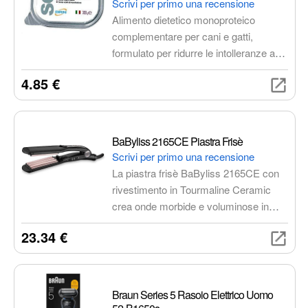
Scrivi per primo una recensione
risultato è straordinario e seducente
Alimento dietetico monoproteico
senza compromessi.
complementare per cani e gatti,
formulato per ridurre le intolleranze a
ingredienti e sostanze nutritive.
4.85 €
Realizzato con tagli di carne di
cinghiale certificati per uso alimentare
umano, senza organi interni, scarti di
macellazione, glutine, coloranti e
BaByliss 2165CE Piastra Frisè
conservanti. Cruelty free.
Scrivi per primo una recensione
La piastra frisè BaByliss 2165CE con
rivestimento in Tourmaline Ceramic
crea onde morbide e voluminose in
pochi minuti. Con 10 temperature
23.34 €
regolabili da 120°C a 210°C, è adatta a
tutti i tipi di capelli.
Braun Series 5 Rasoio Elettrico Uomo