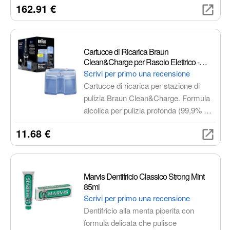
162.91 €
pulizia profonda e delicata. Con 4
modalità di spazzolamento e 3 livelli di
intensità, puoi personalizzare la tua
routine di pulizia in base alle tue
Cartucce di Ricarica Braun
esigenze.
Clean&Charge per Rasoio Elettrico -
Confezione da 2
Scrivi per primo una recensione
Cartucce di ricarica per stazione di
pulizia Braun Clean&Charge. Formula
alcolica per pulizia profonda (99,9% di
germi rimossi), lubrificazione ottimale
11.68 €
delle lame e profumo al limone
rinfrescante. Compatibili con tutte le
stazioni SmartCare e Clean&Charge.
Confezione da 2.
Marvis Dentifricio Classico Strong Mint
85ml
Scrivi per primo una recensione
Dentifricio alla menta piperita con
formula delicata che pulisce