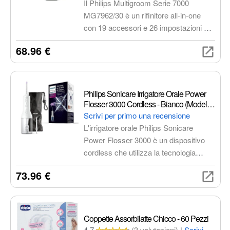
Il Philips Multigroom Serie 7000
MG7962/30 è un rifinitore all-in-one
con 19 accessori e 26 impostazioni di
lunghezza. Ideale per barba, capelli e
68.96 €
corpo, offre lame autoaffilanti, pettine di
precisione e tecnologia BeardSense
per un taglio uniforme e personalizzato.
Design ergonomico per un controllo
Philips Sonicare Irrigatore Orale Power
ottimale e risultati impeccabili.
Flosser 3000 Cordless - Bianco (Modello
HX3826/31)
Scrivi per primo una recensione
L'irrigatore orale Philips Sonicare
Power Flosser 3000 è un dispositivo
cordless che utilizza la tecnologia
Quad Stream per una pulizia profonda
73.96 €
e delicata tra i denti e lungo la linea
gengivale. Dotato di due modalità di
pulizia e un beccuccio rotante a 360
gradi, il Power Flosser 3000 ti aiuta a
Coppette Assorbilatte Chicco - 60 Pezzi
raggiungere anche le zone più difficili
4.7
(3 valutazioni)
|
Scrivi