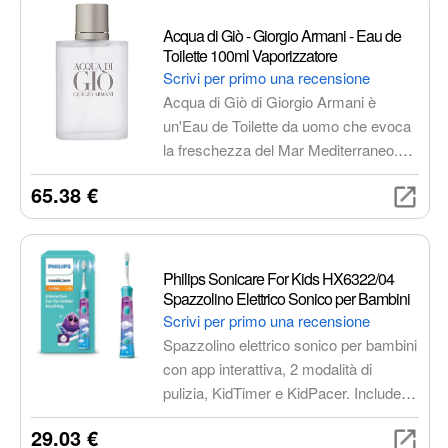
Prodotti per la medicazione
Acqua di Giò - Giorgio Armani - Eau de
Toilette 100ml Vaporizzatore
Prodotti e apparecchiature mediche
Cura della vista
Scrivi per primo una recensione
Alimentazione e nutrizione
Igiene intima
Acqua di Giò di Giorgio Armani è
un'Eau de Toilette da uomo che evoca
Erotismo e contraccezione
Benessere
la freschezza del Mar Mediterraneo.
Ausili per la mobilità e vita quotidiana
Un equilibrio perfetto di note marine,
65.38 €
aromatiche e legnose per un profumo
Articoli per fumatori
Cura di bambini e neonati
iconico, versatile ed elegante. Ideale
Cura dei capelli
Gatti
Pasta, riso e legumi secchi
per l'uomo moderno e dinamico.
Philips Sonicare For Kids HX6322/04
Spazzolino Elettrico Sonico per Bambini
Scrivi per primo una recensione
Spazzolino elettrico sonico per bambini
con app interattiva, 2 modalità di
pulizia, KidTimer e KidPacer. Include
testine intercambiabili e adesivi
29.03 €
personalizzabili. Tecnologia sonica