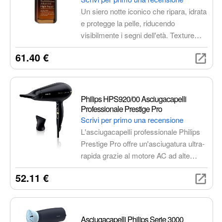
Un siero notte iconico che ripara, idrata
e protegge la pelle, riducendo
visibilmente i segni dell'età. Texture
leggera e setosa, ideale per tutti i tipi di
61.40 €
pelle. Un vero elisir di bellezza per una
pelle radiosa e giovane.
Philips HPS920/00 Asciugacapelli
Professionale Prestige Pro
Scrivi per primo una recensione
L'asciugacapelli professionale Philips
Prestige Pro offre un'asciugatura ultra-
rapida grazie al motore AC ad alte
prestazioni. La tecnologia ionica
52.11 €
elimina l'effetto crespo, mentre
l'impostazione ThermoProtect
protegge i capelli dal surriscaldamento.
Include concentratori per uno styling
Asciugacapelli Philips Serie 3000