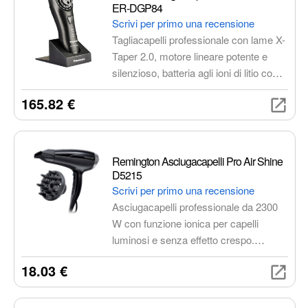
sensuali, lasciando una scia di vaniglia
ER-DGP84
e muschio.
Scrivi per primo una recensione
Tagliacapelli professionale con lame X-
Taper 2.0, motore lineare potente e
silenzioso, batteria agli ioni di litio con
autonomia di oltre 50 minuti, 4 pettini a
165.82 €
doppia faccia per 8 lunghezze di taglio,
design ergonomico e leggero.
Remington Asciugacapelli Pro Air Shine
D5215
Scrivi per primo una recensione
Asciugacapelli professionale da 2300
W con funzione ionica per capelli
luminosi e senza effetto crespo.
Include 3 livelli di temperatura, 2 livelli
18.03 €
di velocità, colpo d'aria fredda, griglia
posteriore rimovibile e anello per
appenderlo.