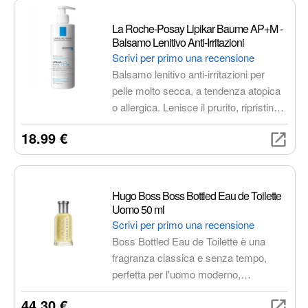
profondità uniche.
moderna e sofisticata.
La Roche-Posay Lipikar Baume AP+M -
Balsamo Lenitivo Anti-Irritazioni
Scrivi per primo una recensione
Balsamo lenitivo anti-irritazioni per
pelle molto secca, a tendenza atopica
o allergica. Lenisce il prurito, ripristina
la barriera cutanea e nutre
18.99 €
intensamente. Formula ipoallergenica,
senza profumo e senza parabeni.
Hugo Boss Boss Bottled Eau de Toilette
Uomo 50 ml
Scrivi per primo una recensione
Boss Bottled Eau de Toilette è una
fragranza classica e senza tempo,
perfetta per l'uomo moderno,
ambizioso e sicuro di sé. Un profumo
44.30 €
che incarna l'essenza di Hugo Boss,