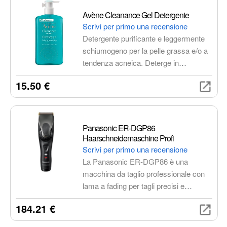
Avène Cleanance Gel Detergente
Scrivi per primo una recensione
Detergente purificante e leggermente
schiumogeno per la pelle grassa e/o a
tendenza acneica. Deterge in
profondità, rimuove le impurità e il sebo
15.50 €
in eccesso, riduce l'effetto lucido della
pelle e aiuta a prevenire la formazione
di imperfezioni e punti neri.
Panasonic ER-DGP86
Haarschneidemaschine Profi
Scrivi per primo una recensione
La Panasonic ER-DGP86 è una
macchina da taglio professionale con
lama a fading per tagli precisi e
transizioni morbide. Offre una
184.21 €
lunghezza di taglio minima di 0,3 mm e
una potenza di taglio costante grazie