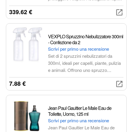
e styling preciso grazie agli accessori
339.62 €
magnetici inclusi, ideale per capelli ricci
e molto ricci.
VEXPLO Spruzzino Nebulizzatore 300ml
- Confezione da 2
Scrivi per primo una recensione
Set di 2 spruzzini nebulizzatori da
300ml, ideali per capelli, piante, pulizia
e animali. Offrono uno spruzzo
regolabile da fine a getto potente, adatti
7.88 €
a vari liquidi e realizzati in plastica
sicura e senza BPA.
Jean Paul Gaultier Le Male Eau de
Toilette, Uomo, 125 ml
Scrivi per primo una recensione
Jean Paul Gaultier Le Male Eau de