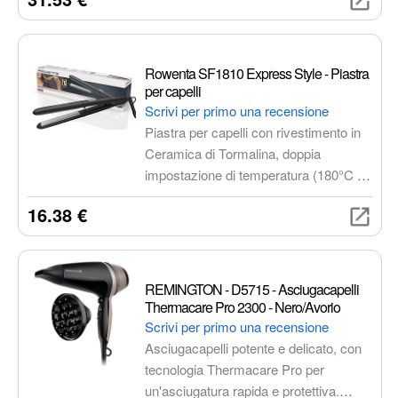
Contiene un complesso di 3 acidi
esfolianti, niacinamide e acqua
termale.
Rowenta SF1810 Express Style - Piastra
per capelli
Scrivi per primo una recensione
Piastra per capelli con rivestimento in
Ceramica di Tormalina, doppia
impostazione di temperatura (180°C e
210°C), piastre più lunghe del 20% e
16.38 €
riscaldamento rapido. Ideale per
ottenere capelli lisci, setosi e protetti in
modo facile e veloce.
REMINGTON - D5715 - Asciugacapelli
Thermacare Pro 2300 - Nero/Avorio
Scrivi per primo una recensione
Asciugacapelli potente e delicato, con
tecnologia Thermacare Pro per
un'asciugatura rapida e protettiva.