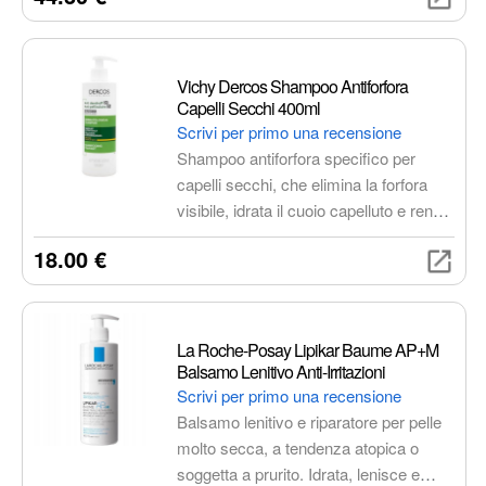
unendo stile ed eleganza in un'unica
fragranza. Le note di testa fresche e
fruttate di mela, limone e cannella si
Vichy Dercos Shampoo Antiforfora
fondono con il cuore caldo e speziato
Capelli Secchi 400ml
di geranio, chiodi di garofano e note
Scrivi per primo una recensione
muschiate, per poi lasciare un'impronta
Shampoo antiforfora specifico per
duratura e memorabile con le note di
capelli secchi, che elimina la forfora
fondo legnose e intense di cedro,
visibile, idrata il cuoio capelluto e rende
sandalo, vetiver e olivo.
i capelli morbidi e luminosi.
18.00 €
La Roche-Posay Lipikar Baume AP+M
Balsamo Lenitivo Anti-Irritazioni
Scrivi per primo una recensione
Balsamo lenitivo e riparatore per pelle
molto secca, a tendenza atopica o
soggetta a prurito. Idrata, lenisce e