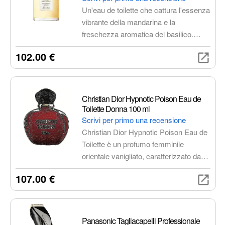
Un'eau de toilette che cattura l'essenza
vibrante della mandarina e la
freschezza aromatica del basilico.
Un'esplosione di energia e vitalità che ti
102.00 €
accompagnerà per tutta la giornata.
Christian Dior Hypnotic Poison Eau de
Toilette Donna 100 ml
Scrivi per primo una recensione
Christian Dior Hypnotic Poison Eau de
Toilette è un profumo femminile
orientale vanigliato, caratterizzato da
un mix di note dolci e speziate, che si
107.00 €
fondono in un'armonia unica. Le note di
testa sono fresche e fruttate, mentre le
note di cuore sono più intense e
floreali. Le note di fondo sono calde e
Panasonic Tagliacapelli Professionale