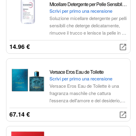
Micellare Detergente per Pelle Sensibile
500ml
Scrivi per primo una recensione
Soluzione micellare detergente per pelli
sensibili che deterge delicatamente,
rimuove il trucco e lenisce la pelle in un
solo gesto. La sua formula minimalista
14.96 €
e i suoi ingredienti lenitivi la rendono
adatta anche alle pelli più reattive e
intolleranti.
Versace Eros Eau de Toilette
Scrivi per primo una recensione
Versace Eros Eau de Toilette è una
fragranza maschile che cattura
l'essenza dell'amore e del desiderio,
ispirata al dio greco Eros. La fragranza
67.14 €
si apre con note di testa fresche e
frizzanti di menta, mela verde e limone
italiano. Il cuore del profumo è caldo e