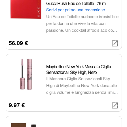
speziato, con note di fava tonka,
Gucci Rush Eau de Toilette - 75 ml
ambroxan venezuelano e geranio. La
Scrivi per primo una recensione
base è legnosa e sensuale, con note di
Un'Eau de Toilette audace e irresistibile
vaniglia del Madagascar, cedro della
per la donna che vive la vita con
Virginia, cedro dell'Atlante, vetiver e
passione. Un cocktail afrodisiaco con
muschio di quercia.
note di gardenia, pesca, gelsomino,
56.09 €
rosa turca, patchouli, vaniglia e vetiver.
Una fragranza inconfondibile, a lunga
durata, in un flacone dal design
iconico.
Maybelline New York Mascara Ciglia
Sensazionali Sky High, Nero
Il Mascara Ciglia Sensazionali Sky
High di Maybelline New York dona alle
ciglia volume e lunghezza senza limiti,
per un effetto "ciglia finte" naturale. La
9.97 €
formula innovativa, arricchita con fibre
ed estratto di bambù, è perfetta per uno
sguardo intenso e non appesantito. Lo
speciale scovolino flessibile cattura