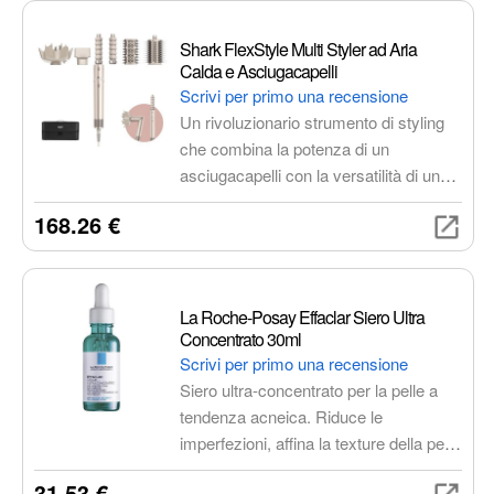
donando ai capelli lucentezza e
morbidezza.
Shark FlexStyle Multi Styler ad Aria
Calda e Asciugacapelli
Scrivi per primo una recensione
Un rivoluzionario strumento di styling
che combina la potenza di un
asciugacapelli con la versatilità di uno
styler ad aria. Offre 5 accessori
168.26 €
intercambiabili per ricci, liscio, volume
e styling mirato, con tecnologia di
controllo del calore per proteggere i
capelli. Leggero, maneggevole e facile
La Roche-Posay Effaclar Siero Ultra
da usare, ideale per creare look
Concentrato 30ml
impeccabili a casa tua.
Scrivi per primo una recensione
Siero ultra-concentrato per la pelle a
tendenza acneica. Riduce le
imperfezioni, affina la texture della pelle
e stimola il rinnovamento cellulare.
31.53 €