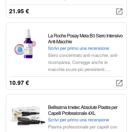
Dotato di condizionamento ionico,
21.95 €
griglia in ceramica e diffusore per
capelli ricci o volume.
La Roche Posay Mela B3 Siero Intensivo
Anti-Macchie
Scrivi per primo una recensione
Siero concentrato anti-macchie, anti-
ricomparsa. Corregge anche le
macchie scure più persistenti.
Uniforma il colorito, riduce i segni post
10.97 €
acneici e riduce l'iperpigmentazione.
Bellissima Imetec Absolute Piastra per
Capelli Professionale 4XL
Scrivi per primo una recensione
Piastra professionale per capelli con