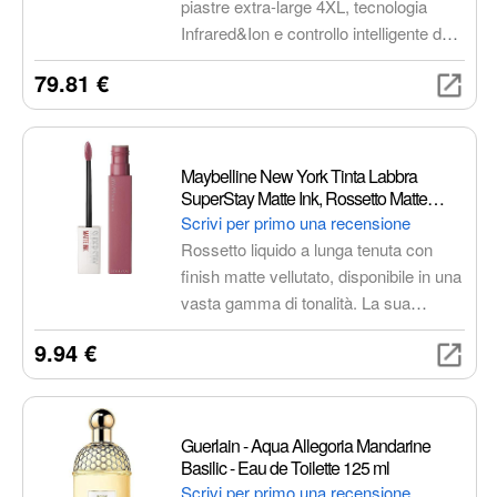
piastre extra-large 4XL, tecnologia
Infrared&Ion e controllo intelligente del
calore per un liscio impeccabile e
79.81 €
duraturo, senza danneggiare i capelli.
Risultati straordinari in metà tempo,
anche su capelli crespi, folti e afro.
Maybelline New York Tinta Labbra
SuperStay Matte Ink, Rossetto Matte
Liquido a Lunga Tenuta, Lover (15), 5 ml
Scrivi per primo una recensione
Rossetto liquido a lunga tenuta con
finish matte vellutato, disponibile in una
vasta gamma di tonalità. La sua
formula a inchiostro elastico garantisce
9.94 €
una tenuta fino a 16 ore, senza
seccare le labbra.
Guerlain - Aqua Allegoria Mandarine
Basilic - Eau de Toilette 125 ml
Scrivi per primo una recensione