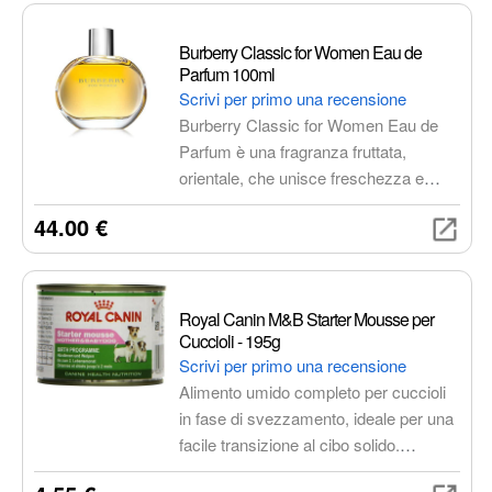
alla tecnologia Constant Control. La
batteria al litio garantisce una lunga
Burberry Classic for Women Eau de
durata di funzionamento e un design
Parfum 100ml
ergonomico assicura comfort durante
Scrivi per primo una recensione
l'uso.
Burberry Classic for Women Eau de
Parfum è una fragranza fruttata,
orientale, che unisce freschezza e
sensualità. Le note di testa di ribes
44.00 €
nero e mela verde si fondono con il
cuore floreale di gelsomino, legno di
cedro e muschio, per poi lasciare
spazio alle note di fondo calde e
Royal Canin M&B Starter Mousse per
avvolgenti di vaniglia e musk. Un
Cuccioli - 195g
profumo versatile, perfetto per ogni
Scrivi per primo una recensione
occasione.
Alimento umido completo per cuccioli
in fase di svezzamento, ideale per una
facile transizione al cibo solido.
Supporta la crescita, l'immunità e la