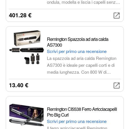
ondula, modella e liscia i capelli senza
danneggiarli con il calore. Grazie
401.28 €
all'app dedicata, puoi creare un profilo
di acconciatura su misura e
memorizzare le impostazioni preferite.
Versatile, innovativo e dal design
Remington Spazzola ad aria calda
elegante in Rosa Ceramica e Oro
AS7300
Rosa.
Scrivi per primo una recensione
La spazzola ad aria calda Remington
AS7300 è ideale per capelli corti e di
media lunghezza. Con 800 W di
potenza, 2 livelli di temperatura e
13.40 €
velocità, aria fredda per fissare
l'acconciatura e 3 accessori, ti
permette di ottenere un look
impeccabile in pochi minuti.
Remington CI5538 Ferro Arricciacapelli
Pro Big Curl
Scrivi per primo una recensione
Il ferro arricciacapelli Remington