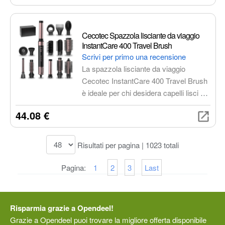
per un liscio perfetto. Include astuccio
resistente al calore e spegnimento
automatico.
Cecotec Spazzola lisciante da viaggio
InstantCare 400 Travel Brush
Scrivi per primo una recensione
La spazzola lisciante da viaggio
Cecotec InstantCare 400 Travel Brush
è ideale per chi desidera capelli lisci e
curati anche in viaggio. Con
44.08 €
rivestimento in ceramica, temperatura
massima di 190º, cavo 360º e
indicatori LED, liscia i capelli senza
Risultati per pagina | 1023 totali
togliere volume, garantendo uno styling
impeccabile ovunque tu sia.
Pagina:
1
2
3
Last
Risparmia grazie a Opendeel!
Grazie a Opendeel puoi trovare la migliore offerta disponibile