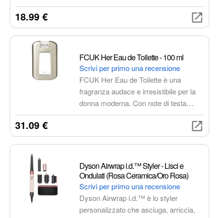
ripristina la barriera cutanea. Adatto a
18.99 €
neonati, bambini e adulti.
FCUK Her Eau de Toilette - 100 ml
Scrivi per primo una recensione
FCUK Her Eau de Toilette è una
fragranza audace e irresistibile per la
donna moderna. Con note di testa
fresche e frizzanti, un cuore fiorito e un
31.09 €
fondo caldo e avvolgente, è perfetta
per esprimere la tua individualità e il tuo
spirito libero.
Dyson Airwrap i.d.™ Styler - Lisci e
Ondulati (Rosa Ceramica/Oro Rosa)
Scrivi per primo una recensione
Dyson Airwrap i.d.™ è lo styler
personalizzato che asciuga, arriccia,