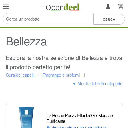
Bellezza
Esplora la nostra selezione di Bellezza e trova
il prodotto perfetto per te!
Cura dei capelli
Fragranze e profumi
▼ Mostra tutte le categorie
Cura della pelle
Trucco
Bagno e corpo
Accessori e strumenti di bellezza
Manicure e pedicure
Attrezzature per saloni e spa
Arborist merchandising root
La Roche Posay Effaclar Gel Mousse
Purificante
Scrivi per primo una recensione