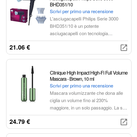
preciso e brillante.
BHD351/10
Scrivi per primo una recensione
L'asciugacapelli Philips Serie 3000
BHD351/10 è un potente
asciugacapelli con tecnologia
ThermoProtect per un'asciugatura
21.06 €
delicata e Ionic Care per capelli lucidi e
senza effetto crespo. Offre 6
impostazioni di calore e velocità per
uno styling personalizzato.
Clinique High Impact High-Fi Full Volume
Mascara - Brown, 10 ml
Scrivi per primo una recensione
Mascara volumizzante che dona alle
ciglia un volume fino al 230%
maggiore, in un solo passaggio. La sua
formula leggera e gel, infusa con un
24.79 €
mix di oli nutrienti di cocco, argan e
moringa, aiuta a rendere le ciglia più
forti, morbide e sane.