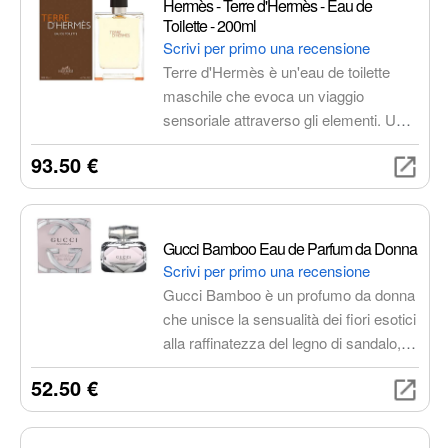
Hermès - Terre d'Hermès - Eau de
ogni ciglia dalla radice alla punta, per
Toilette - 200ml
un'applicazione precisa e uniforme,
Scrivi per primo una recensione
senza grumi.
Terre d'Hermès è un'eau de toilette
maschile che evoca un viaggio
sensoriale attraverso gli elementi. Un
profumo legnoso, vegetale e minerale,
93.50 €
con note di testa di arancia e
pompelmo, note di cuore di pepe,
pelargonio e selce, e note di fondo di
vetiver, benzoino e note legnose.
Gucci Bamboo Eau de Parfum da Donna
Scrivi per primo una recensione
Gucci Bamboo è un profumo da donna
che unisce la sensualità dei fiori esotici
alla raffinatezza del legno di sandalo,
creando un'armonia unica e
52.50 €
inconfondibile. Il flacone è elegante e
raffinato, con la sua forma slanciata e il
tappo a forma di bambù.