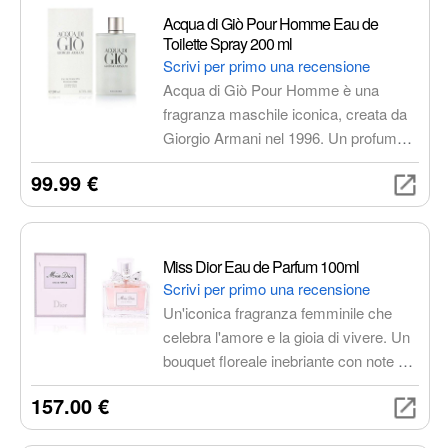
Acqua di Giò Pour Homme Eau de
Toilette Spray 200 ml
Scrivi per primo una recensione
Acqua di Giò Pour Homme è una
fragranza maschile iconica, creata da
Giorgio Armani nel 1996. Un profumo
che evoca la freschezza e la libertà del
99.99 €
mare, perfetto per l'uomo moderno e
sicuro di sé. Le note di testa sono un
mix di bergamotto calabrese,
mandarino verde e neroli, che regalano
Miss Dior Eau de Parfum 100ml
un'esplosione di freschezza e vitalità.
Scrivi per primo una recensione
Le note di cuore sono un'armonia di
Un'iconica fragranza femminile che
fiori e spezie, che donano al profumo
celebra l'amore e la gioia di vivere. Un
un carattere più intenso e sensuale. Le
bouquet floreale inebriante con note di
note di fondo sono un'eleganza
rosa di Grasse e gelsomino, avvolto da
157.00 €
legnosa e muschiata, che conferiscono
un fondo caldo e sensuale di legno di
al profumo una persistenza e una
rosa e patchouli. Perfetto per la donna