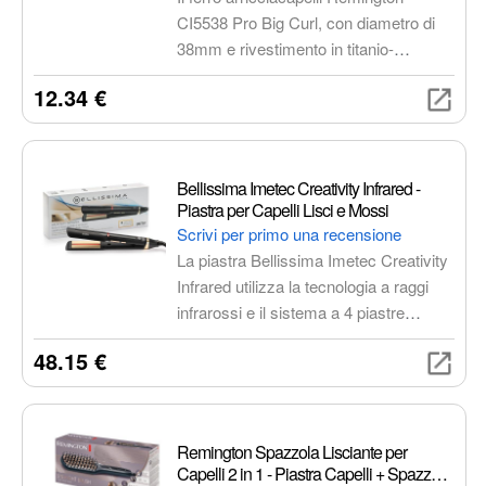
CI5538 Pro Big Curl, con diametro di
38mm e rivestimento in titanio-
ceramica, crea ricci ampi e voluminosi.
12.34 €
Offre 8 impostazioni di temperatura,
tecnologia ionica antistatica, punta
fredda e doppia tensione universale per
un utilizzo sicuro e versatile.
Bellissima Imetec Creativity Infrared -
Piastra per Capelli Lisci e Mossi
Scrivi per primo una recensione
La piastra Bellissima Imetec Creativity
Infrared utilizza la tecnologia a raggi
infrarossi e il sistema a 4 piastre
riscaldanti per lisciare o arricciare i
48.15 €
capelli proteggendoli dal calore. Il
rivestimento in ceramica ionizzata
riduce l'effetto crespo, mentre le 11
temperature regolabili la rendono
Remington Spazzola Lisciante per
adatta a tutti i tipi di capelli.
Capelli 2 in 1 - Piastra Capelli + Spazzola