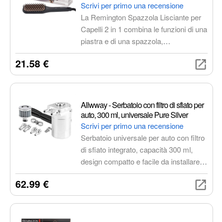
Capelli - Setole rivestite in ceramica e
Scrivi per primo una recensione
antistatiche, display digitale, 150-230°C,
La Remington Spazzola Lisciante per
tempi di styling ridotti, CB7400
Capelli 2 in 1 combina le funzioni di una
piastra e di una spazzola,
permettendoti di lisciare i capelli in una
21.58 €
sola passata. Le setole rivestite in
ceramica e antistatiche garantiscono
una distribuzione uniforme del calore,
evitando l'effetto crespo e lasciando i
Allwway - Serbatoio con filtro di sfiato per
capelli morbidi e lucenti.
auto, 300 ml, universale Pure Silver
Scrivi per primo una recensione
Serbatoio universale per auto con filtro
di sfiato integrato, capacità 300 ml,
design compatto e facile da installare,
materiale resistente per una lunga
62.99 €
durata.