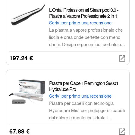
L'Oréal Professionnel Steampod 3.0 -
Piastra a Vapore Professionale 2 in 1
Scrivi per primo una recensione
La piastra a vapore professionale che
liscia e crea onde perfette con meno
danni. Design ergonomico, serbatoio
integrato e cavo rotante per uno styling
197.24 €
facile e veloce. Ideale per tutti i tipi di
capelli, offre risultati professionali e
duraturi.
Piastra per Capelli Remington S9001
Hydraluxe Pro
Scrivi per primo una recensione
Piastra per capelli con tecnologia
Hydracare Mist per proteggere i capelli
dal calore e mantenerli idratati.
Riscaldamento rapido, controllo digitale
67.88 €
della temperatura e piastre oscillanti