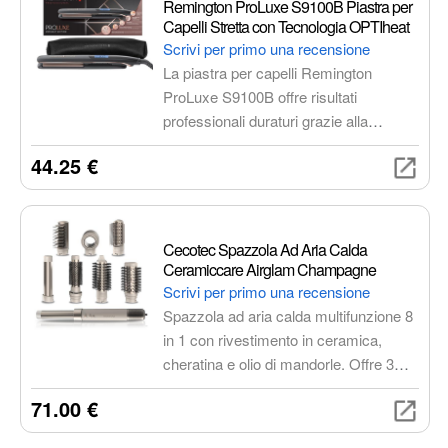
Remington ProLuxe S9100B Piastra per
Capelli Stretta con Tecnologia OPTIheat
Scrivi per primo una recensione
La piastra per capelli Remington
ProLuxe S9100B offre risultati
professionali duraturi grazie alla
tecnologia OPTIheat, al rivestimento in
44.25 €
ceramica Ultimate Glide e alle
impostazioni personalizzabili. Ideale
per uno styling delicato e impeccabile.
Cecotec Spazzola Ad Aria Calda
Ceramiccare Airglam Champagne
Scrivi per primo una recensione
Spazzola ad aria calda multifunzione 8
in 1 con rivestimento in ceramica,
cheratina e olio di mandorle. Offre 3
temperature, 3 velocità e tecnologia
71.00 €
Coanda per asciugare, lisciare,
arricciare ed eliminare l'effetto crespo,