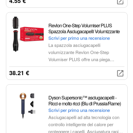
4.55 €
digestione grazie alla sua formula
altamente digeribile e ricca di nutrienti
essenziali.
Revlon One-Step Volumiser PLUS
Spazzola Asciugacapelli Volumizzante
Scrivi per primo una recensione
La spazzola asciugacapelli
volumizzante Revlon One-Step
Volumiser PLUS offre una piega
professionale, riducendo i tempi di
38.21 €
styling e proteggendo i capelli dal
calore eccessivo. Con il suo design
innovativo e la tecnologia avanzata,
garantisce capelli voluminosi, brillanti e
Dyson Supersonic™ asciugacapelli -
sani in un solo passaggio.
Ricci e molto ricci (Blu di Prussia/Rame)
Scrivi per primo una recensione
Asciugacapelli ad alta tecnologia con
controllo intelligente del calore per
proteggere i capelli. Asciugatura rapida