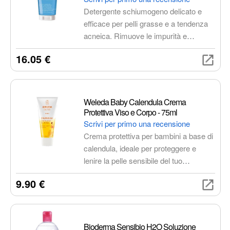
Detergente schiumogeno delicato e
efficace per pelli grasse e a tendenza
acneica. Rimuove le impurità e
l'eccesso di sebo, senza seccare o
16.05 €
irritare la pelle. Lascia la pelle pulita,
fresca e idratata.
Weleda Baby Calendula Crema
Protettiva Viso e Corpo - 75ml
Scrivi per primo una recensione
Crema protettiva per bambini a base di
calendula, ideale per proteggere e
lenire la pelle sensibile del tuo
bambino. Idrata e protegge dalle
9.90 €
irritazioni, mantenendo la pelle morbida
ed elastica.
Bioderma Sensibio H2O Soluzione