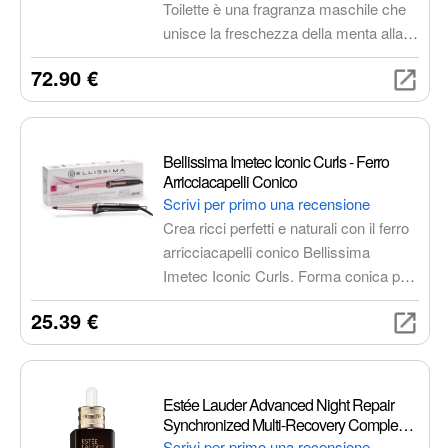
Toilette è una fragranza maschile che
unisce la freschezza della menta alla
sensualità della vaniglia, creando un
72.90 €
profumo audace e seducente. Il
flacone iconico, a forma di busto
maschile, è un'immagine forte e
distintiva che cattura l'attenzione.
Bellissima Imetec Iconic Curls - Ferro
Arricciacapelli Conico
Scrivi per primo una recensione
Crea ricci perfetti e naturali con il ferro
arricciacapelli conico Bellissima
Imetec Iconic Curls. Forma conica per
ricci di diverse dimensioni,
25.39 €
rivestimento in ceramica per la
protezione dei capelli, temperatura
regolabile e riscaldamento rapido.
Include guanto termico e puntale
Estée Lauder Advanced Night Repair
antiscottatura.
Synchronized Multi-Recovery Complex,
50 ml
Scrivi per primo una recensione