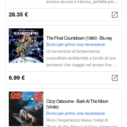
sonora oscura e intensa, perfetta per
gli amanti del doom, black metal
28.35 €
sperimentale e drone. Un rituale
sonoro che esplora le paure più
recondite attraverso riff pesanti e
atmosfere cupe.
The Final Countdown (1980) - Blu-ray
Scrivi per primo una recensione
Un'avventura di fantascienza
mozzafiato ambientata a bordo di una
portaerei che viaggia nel tempo fino a
Pearl Harbor. Spettacolari scene di
6.99 €
combattimento aeree e un cast stellare
rendono questo film un'esperienza
indimenticabile.
Ozzy Osbourne - Bark At The Moon
(Vinile)
Scrivi per primo una recensione
Rivivi l'esperienza heavy metal di
"Bark At The Moon" di Ozzy Osbourne