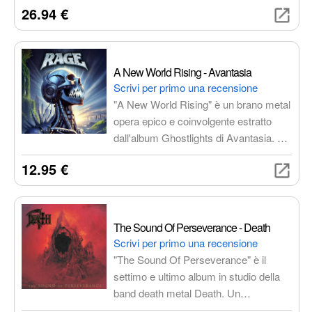
26.94 €
senza tempo con una qualità audio
superiore.
A New World Rising - Avantasia
Scrivi per primo una recensione
"A New World Rising" è un brano metal
opera epico e coinvolgente estratto
dall'album Ghostlights di Avantasia. Un
inno alla speranza e alla ribellione, con
12.95 €
un cast stellare di musicisti metal.
The Sound Of Perseverance - Death
Scrivi per primo una recensione
"The Sound Of Perseverance" è il
settimo e ultimo album in studio della
band death metal Death. Un
capolavoro di tecnica, intensità e