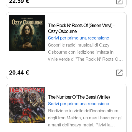
22.59 €
prezioso oggetto da collezione per gli
amanti della musica.
The Rock N' Roots Of (Green Vinyl) -
Ozzy Osbourne
Scrivi per primo una recensione
Scopri le radici musicali di Ozzy
Osbourne con l'edizione limitata in
vinile verde di "The Rock N' Roots Of".
Un tributo alle leggende del rock che
20.44 €
hanno ispirato il Madman of Rock,
perfetto per i collezionisti e gli amanti
del genere.
The Number Of The Beast (Vinile)
Scrivi per primo una recensione
Riedizione in vinile dell'iconico album
degli Iron Maiden, un must-have per gli
amanti dell'heavy metal. Rivivi la
potenza e l'energia di un classico