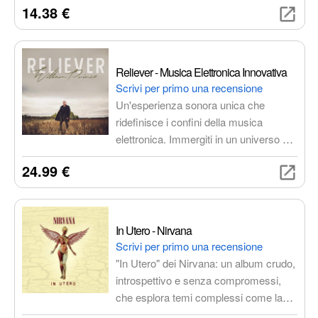
14.38 €
innovazione, considerato uno dei
vertici del genere. Esplora temi oscuri
con composizioni complesse e
atmosfere intense.
Reliever - Musica Elettronica Innovativa
Scrivi per primo una recensione
Un'esperienza sonora unica che
ridefinisce i confini della musica
elettronica. Immergiti in un universo di
ritmi pulsanti, melodie ipnotiche e suoni
24.99 €
sperimentali per un viaggio sensoriale
completo.
In Utero - Nirvana
Scrivi per primo una recensione
"In Utero" dei Nirvana: un album crudo,
introspettivo e senza compromessi,
che esplora temi complessi come la
fama, la critica e la ricerca di