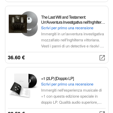
distorte e le melodie evocative,
creando un'atmosfera intensa e
coinvolgente. Le canzoni sono
The Last Will and Testament:
caratterizzate da un'energia vibrante e
Un'Avventura Investigativa nell'Inghilterra
da un'intensità emotiva che ti
Vittoriana
Scrivi per primo una recensione
trascinerà in un vortice di emozioni.
Immergiti in un'avventura investigativa
mozzafiato nell'Inghilterra vittoriana.
Vesti i panni di un detective e risolvi un
misterioso omicidio, esplorando Londra
36.60 €
e interrogando sospettati in
un'atmosfera ricca di dettagli e colpi di
scena.
=1 (2LP) [Doppio LP]
Scrivi per primo una recensione
Immergiti nell'esperienza musicale di
=1 con questa edizione speciale in
doppio LP. Qualità audio superiore,
esperienza d'ascolto coinvolgente e un