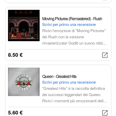
multiculturale.
Moving Pictures (Remastered) - Rush
Scrivi per primo una recensione
Rivivi l'emozione di "Moving Pictures"
dei Rush con la versione
rimasterizzata! Goditi un suono nitido e
potente, riscoprendo i brani iconici che
8.50 €
hanno fatto la storia del rock
progressivo. Un'esperienza
coinvolgente per i fan e un must per gli
amanti della musica di qualità.
Queen - Greatest Hits
Scrivi per primo una recensione
"Greatest Hits" è la raccolta definitiva
dei successi leggendari dei Queen.
Rivivi i momenti più emozionanti della
carriera della band britannica, con hit
5.60 €
come "Bohemian Rhapsody", "We Will