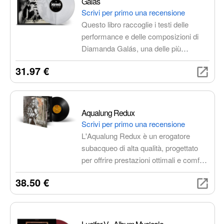
Galás
Scrivi per primo una recensione
Questo libro raccoglie i testi delle
performance e delle composizioni di
Diamanda Galás, una delle più
importanti e controverse artiste
31.97 €
performative al mondo. La sua voce,
potente e versatile, è in grado di
evocare la profonda sofferenza e
l'isolamento della condizione umana di
Aqualung Redux
fronte all'AIDS e alla follia.
Scrivi per primo una recensione
L'Aqualung Redux è un erogatore
subacqueo di alta qualità, progettato
per offrire prestazioni ottimali e comfort
senza pari. Dotato di un design
38.50 €
ergonomico e materiali resistenti alla
corrosione, è ideale per subacquei
esperti e principianti. Offre un flusso
d'aria costante, facilità di manutenzione