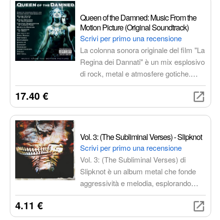
Reggae
Arborist merchandising root
Queen of the Damned: Music From the
Motion Picture (Original Soundtrack)
Musica internazionale
Elettronica per veicoli
Scrivi per primo una recensione
Letteratura e narrativa
La colonna sonora originale del film "La
Regina dei Dannati" è un mix esplosivo
di rock, metal e atmosfere gotiche.
Un'esperienza musicale intensa e
17.40 €
coinvolgente, con brani interpretati da
Wayne Static, Chester Bennington,
Marilyn Manson e altri.
Vol. 3: (The Subliminal Verses) - Slipknot
Scrivi per primo una recensione
Vol. 3: (The Subliminal Verses) di
Slipknot è un album metal che fonde
aggressività e melodia, esplorando
temi di dolore, dipendenza e speranza.
4.11 €
Prodotto da Rick Rubin, presenta una
maturità artistica inaspettata e un