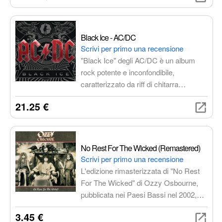
amanti del rock.
Black Ice - AC/DC
Scrivi per primo una recensione
"Black Ice" degli AC/DC è un album
rock potente e inconfondibile,
caratterizzato da riff di chitarra
graffianti, una sezione ritmica
21.25 €
implacabile e la voce roca di Brian
Johnson. Un ritorno alle origini con
brani diretti ed energici, perfetto per gli
amanti del rock 'n' roll.
No Rest For The Wicked (Remastered)
Scrivi per primo una recensione
L'edizione rimasterizzata di "No Rest
For The Wicked" di Ozzy Osbourne,
pubblicata nei Paesi Bassi nel 2002,
con tre tracce bonus che arricchiscono
3.45 €
l'esperienza musicale. Un album