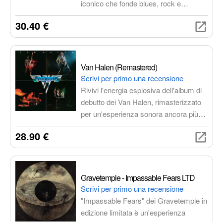
iconico che fonde blues, rock e
psichedelia, con performance
30.40 €
straordinarie di Eric Clapton, Jack
Bruce e Ginger Baker. Spedito in
imballaggi ad apertura facilitata
autorizzati.
Van Halen (Remastered)
Scrivi per primo una recensione
Rivivi l'energia esplosiva dell'album di
debutto dei Van Halen, rimasterizzato
per un'esperienza sonora ancora più
potente e coinvolgente. Un concentrato
28.90 €
di energia, virtuosismo e melodie
indimenticabili, con brani iconici come
Running with the Devil, Eruption e Ain't
Talkin' 'Bout Love.
Gravetemple - Impassable Fears LTD
Scrivi per primo una recensione
"Impassable Fears" dei Gravetemple in
edizione limitata è un'esperienza