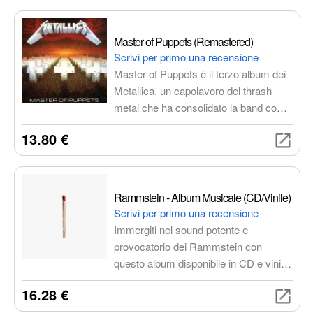
Master of Puppets (Remastered)
Scrivi per primo una recensione
Master of Puppets è il terzo album dei
Metallica, un capolavoro del thrash
metal che ha consolidato la band come
una delle forze dominanti del genere.
13.80 €
Le canzoni sono un'esplosione di
energia e tecnica, con riff potenti,
assoli di chitarra virtuosistici e una
sezione ritmica serrata e inarrestabile.
Rammstein - Album Musicale (CD/Vinile)
I testi affrontano temi come la
Scrivi per primo una recensione
manipolazione, la dipendenza, la follia
Immergiti nel sound potente e
e la morte, creando un'atmosfera cupa
provocatorio dei Rammstein con
e inquietante. La versione
questo album disponibile in CD e vinile.
rimasterizzata offre un'esperienza
Un'esperienza audio intensa che
16.28 €
sonora rinnovata, esaltando la potenza
cattura l'essenza del gruppo tedesco,
e la complessità delle composizioni.