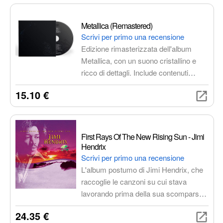
completa.
Metallica (Remastered)
Scrivi per primo una recensione
Edizione rimasterizzata dell'album
Metallica, con un suono cristallino e
ricco di dettagli. Include contenuti
bonus esclusivi, come interviste e
15.10 €
demo inedite. Un'icona del metal
moderno, con brani iconici come Enter
Sandman, The Unforgiven e Nothing
Else Matters.
First Rays Of The New Rising Sun - Jimi
Hendrix
Scrivi per primo una recensione
L'album postumo di Jimi Hendrix, che
raccoglie le canzoni su cui stava
lavorando prima della sua scomparsa.
Un tesoro di gemme musicali che
24.35 €
spaziano dal rock psichedelico al blues