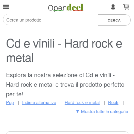
Cd e vinili - Hard rock e
metal
Esplora la nostra selezione di Cd e vinili -
Hard rock e metal e trova il prodotto perfetto
per te!
Pop
Indie e alternativa
Hard rock e metal
Rock
▼ Mostra tutte le categorie
Jazz
Musica classica
Dance ed elettronica
Folk
Colonne sonore
Country
R&b e soul
Facile ascolto
Altro
Rap e hip-hop
Blues