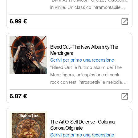
in vinile. Un classico intramontabile
con qualità audio superiore, per
6.99 €
un'esperienza immersiva e da
collezione.
Bleed Out - The New Album by The
Menzingers
Scrivi per primo una recensione
"Bleed Out" è l'ultimo album dei The
Menzingers, un'esplosione di punk
rock con testi introspettivi e melodie
potenti che esplorano temi di
6.87 €
frustrazione, resilienza e speranza.
Un'esperienza musicale intensa e
catartica.
The Art Of Self Defense - Colonna
Sonora Originale
Scrivi per primo una recensione