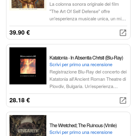
La colonna sonora originale del film
"The Art Of Self Defense" offre
un'esperienza musicale unica, un mix
eclettico di generi che cattura
39.90 €
l'essenza della storia e dei suoi
personaggi.
Katatonia - In Absentia Christi (Blu-Ray)
Scrivi per primo una recensione
Registrazione Blu-Ray del concerto dei
Katatonia all'Ancient Roman Theatre di
Plovdiv, Bulgaria. Un'esperienza
audiovisiva imperdibile con classici e
28.18 €
novità, contenuti speciali esclusivi e
qualità audio e video eccellente.
The Wretched; The Ruinous (Vinile)
Scrivi per primo una recensione