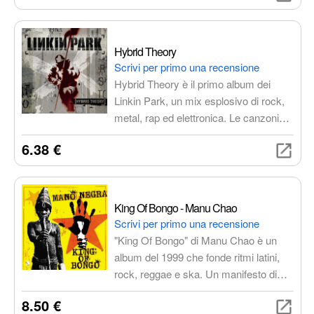
iconico che ha ridefinito un'era
dell'heavy metal, caratterizzato da riff
potenti e testi provocatori, con un
Hybrid Theory
suono più nitido grazie alla
Scrivi per primo una recensione
remasterizzazione.
Hybrid Theory è il primo album dei
Linkin Park, un mix esplosivo di rock,
metal, rap ed elettronica. Le canzoni
affrontano temi universali come la lotta
6.38 €
contro la dipendenza, il dolore della
perdita e la ricerca di identità. L'album
ha venduto oltre 30 milioni di copie in
tutto il mondo, diventando uno dei
King Of Bongo - Manu Chao
dischi più venduti di sempre.
Scrivi per primo una recensione
"King Of Bongo" di Manu Chao è un
album del 1999 che fonde ritmi latini,
rock, reggae e ska. Un manifesto di
libertà che affronta temi sociali
8.50 €
importanti con un approccio diretto e