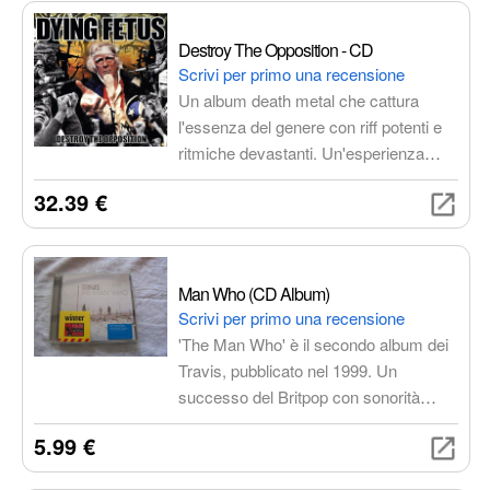
di potere, religione e decadenza.
Destroy The Opposition - CD
Scrivi per primo una recensione
Un album death metal che cattura
l'essenza del genere con riff potenti e
ritmiche devastanti. Un'esperienza
sonora brutale e coinvolgente, perfetta
32.39 €
per gli amanti del death metal più
intransigente.
Man Who (CD Album)
Scrivi per primo una recensione
'The Man Who' è il secondo album dei
Travis, pubblicato nel 1999. Un
successo del Britpop con sonorità
raffinate e testi introspettivi. Include hit
5.99 €
come 'Why Does It Always Rain on
Me?'.