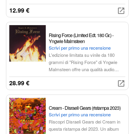
oscure, riff taglienti e orchestrazioni
12.99 €
epiche si fondono in un'esperienza
sonora indimenticabile. Un classico
che ha definito il genere e continua a
ispirare generazioni di musicisti.
Rising Force (Limited Edt. 180 Gr.) -
Yngwie Malmsteen
Scrivi per primo una recensione
L'edizione limitata su vinile da 180
grammi di "Rising Force" di Yngwie
Malmsteen offre una qualità audio
superiore e un'esperienza di ascolto
28.99 €
immersiva. Un classico del rock
neoclassico, questo album è un must
per i fan del virtuoso chitarrista e i
collezionisti di vinili.
Cream - Disraeli Gears (ristampa 2023)
Scrivi per primo una recensione
Riscopri Disraeli Gears dei Cream in
questa ristampa del 2023. Un album