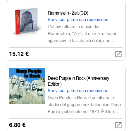
Rammstein - Zeit (CD)
Scrivi per primo una recensione
L'ottavo album in studio dei
Rammstein, "Zeit", è un mix di brani
aggressivi e ballate più dolci, che
dimostrano la versatilità della band. Il
15.12 €
suono potente e riconoscibile, tipico dei
Rammstein, è presente in ogni traccia,
creando un'atmosfera cupa e
suggestiva.
Deep Purple in Rock (Anniversary
Edition)
Scrivi per primo una recensione
Deep Purple in Rock è un album in
studio del gruppo rock britannico Deep
Purple, pubblicato nel 1970. È il loro
quinto album in studio e il primo con la
6.80 €
formazione classica composta da Ian