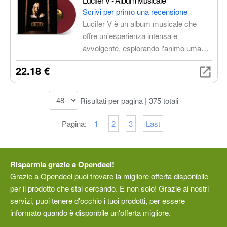
Lucifer V - Album Musicale
e un'esperienza di respirazione fluida e
Scrivi per primo una recensione
naturale.
Lucifer V è un album musicale che
offre un'esperienza intensa e
avvolgente, esplorando l'animo umano
attraverso sonorità oscure e testi
22.18 €
evocativi. Un viaggio sonoro tra gothic
metal e darkwave, ideale per chi cerca
un'esperienza musicale unica e
Risultati per pagina | 375 totali
profonda.
Pagina:
1
2
3
Last
Risparmia grazie a Opendeel!
Grazie a Opendeel puoi trovare la migliore offerta disponibile
per il prodotto che stai cercando. E non solo! Grazie ai nostri
servizi, puoi tenere d'occhio i tuoi prodotti, per essere
informato quando è disponbile un'offerta migliore.