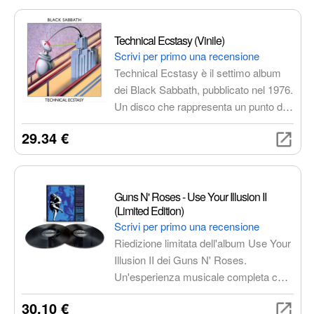
pioniere del genere Neue Deutsche
Härte. Un classico imperdibile per gli
amanti del metal industriale.
Technical Ecstasy (Vinile)
Scrivi per primo una recensione
Technical Ecstasy è il settimo album
dei Black Sabbath, pubblicato nel 1976.
Un disco che rappresenta un punto di
svolta nella loro discografia,
29.34 €
esplorando sonorità innovative e testi
introspettivi. Un'esperienza d'ascolto
superiore rispetto alle versioni digitali,
con un suono caldo e ricco che esalta
Guns N' Roses - Use Your Illusion II
le sfumature della musica.
(Limited Edition)
Scrivi per primo una recensione
Riedizione limitata dell'album Use Your
Illusion II dei Guns N' Roses.
Un'esperienza musicale completa con
audio rimasterizzato e artwork
30.10 €
esclusivo, un must-have per i fan e gli