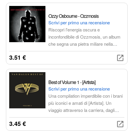
sound unico, arricchito da strumenti
acustici e melodie elaborate. Un
Ozzy Osbourne - Ozzmosis
capolavoro che ha segnato un'epoca
Scrivi per primo una recensione
nel mondo del metal.
Riscopri l'energia oscura e
inconfondibile di Ozzmosis, un album
che segna una pietra miliare nella
leggendaria carriera di Ozzy
3.51 €
Osbourne. Un ritorno alle radici hard
rock del Madman, con riff potenti,
melodie accattivanti e testi che
esplorano le profondità dell'animo
Best of Volume 1 - [Artista]
umano.
Scrivi per primo una recensione
Una compilation imperdibile con i brani
più iconici e amati di [Artista]. Un
viaggio attraverso la carriera, dagli
esordi ai successi più recenti. Qualità
3.45 €
audio impeccabile e una selezione
accurata per un'esperienza musicale