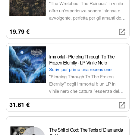
"The Wretched; The Ruinous" in vinile
offre un'esperienza sonora intensa e
avvolgente, perfetta per gli amanti della
musica alternativa. Un'edizione
19.79 €
speciale da collezione con una qualità
audio superiore e un'atmosfera cupa e
suggestiva.
Immortal - Piercing Through To The
Frozen Eternity - LP Vinile Nero
Scrivi per primo una recensione
"Piercing Through To The Frozen
Eternity" degli Immortal è un LP in
vinile nero che cattura l'essenza del
black metal norvegese. Un viaggio
31.61 €
epico attraverso paesaggi desolati e
battaglie mitiche, con riff di chitarra
taglienti, batteria implacabile e voce
cavernosa. Un classico imperdibile per
The Shit of God: The Texts of Diamanda
gli appassionati del genere.