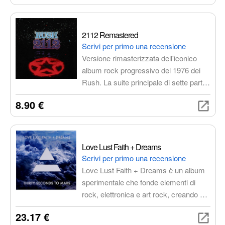
Rock You" e "Somebody to Love". Un
must-have per ogni appassionato di
rock.
2112 Remastered
Scrivi per primo una recensione
Versione rimasterizzata dell'iconico
album rock progressivo del 1976 dei
Rush. La suite principale di sette parti,
insieme ad altri cinque brani, offre
8.90 €
un'esperienza musicale coinvolgente e
multisfaccettata, con potenti riff hard
rock, sezioni acustiche delicate e
momenti di pura potenza prog. Un
Love Lust Faith + Dreams
capolavoro che ha segnato una pietra
Scrivi per primo una recensione
miliare nella storia del rock.
Love Lust Faith + Dreams è un album
sperimentale che fonde elementi di
rock, elettronica e art rock, creando un
sound unico e distintivo. Le sonorità
23.17 €
elettroniche si fondono con le chitarre