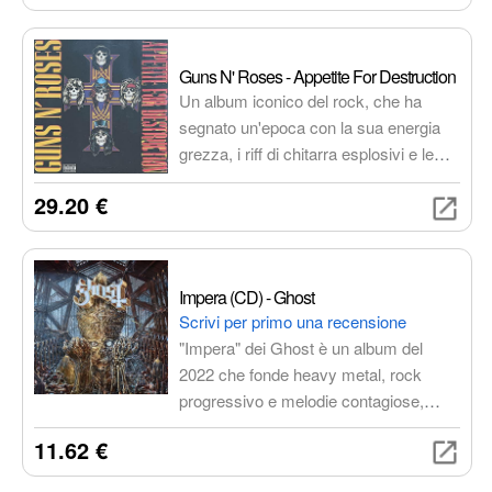
infuocato, con l'inconfondibile tocco di
Hendrix alla chitarra.
Guns N' Roses - Appetite For Destruction
Un album iconico del rock, che ha
segnato un'epoca con la sua energia
grezza, i riff di chitarra esplosivi e le
liriche cariche di rabbia e sensualità.
29.20 €
Racconta storie di droga, sesso,
violenza e ribellione, ma anche di
amore, amicizia e nostalgia.
Impera (CD) - Ghost
Scrivi per primo una recensione
"Impera" dei Ghost è un album del
2022 che fonde heavy metal, rock
progressivo e melodie contagiose,
trasportandoti in un impero decadente
11.62 €
governato da figure enigmatiche. Un
viaggio sonoro epico che esplora temi