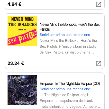
4.84 €
significato. Un capolavoro del rock
alternativo.
Never Mind the Bollocks, Here's the Sex
Pistols
Scrivi per primo una recensione
Never Mind the Bollocks, Here's the
Sex Pistols è l'unico album in studio
dei Sex Pistols, un disco che ha
segnato un punto di svolta nella storia
23.24 €
della musica, diventando un simbolo di
ribellione e di contestazione sociale.
Con brani iconici come Anarchy in the
U.K. e God Save the Queen, i Sex
Emperor - In The Nightside Eclipse (CD)
Pistols hanno dato voce a una
Scrivi per primo una recensione
generazione frustrata e hanno sfidato
'In The Nightside Eclipse' degli
le convenzioni musicali e sociali
Emperor: un capolavoro del black
dell'epoca.
metal sinfonico norvegese. Atmosfere