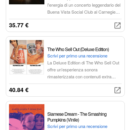
l'energia di un concerto leggendario del
Buena Vista Social Club al Carnegie
Hall. Ascolta le performance di
35.77 €
leggende della musica cubana come
Ibrahim Ferrer, Rubén González e
Compay Segundo. Un'esperienza
musicale autentica e coinvolgente, un
The Who Sell Out (Deluxe Edition)
documento storico della musica
Scrivi per primo una recensione
cubana.
La Deluxe Edition di The Who Sell Out
offre un'esperienza sonora
rimasterizzata con contenuti extra
esclusivi, tra cui demo inedite e
40.84 €
artwork dettagliato. Un pezzo di storia
del rock che ha influenzato generazioni
di musicisti.
Siamese Dream - The Smashing
Pumpkins (Vinile)
Scrivi per primo una recensione