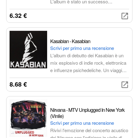
L'album è stato un successo
commerciale e di critica, vendendo
6.32 €
oltre 15 milioni di copie negli Stati Uniti.
Dookie ha contribuito a rilanciare il
punk rock come genere mainstream e
ha ispirato una nuova generazione di
Kasabian - Kasabian
band punk.
Scrivi per primo una recensione
L'album di debutto dei Kasabian è un
mix esplosivo di indie rock, elettronica
e influenze psichedeliche. Un viaggio
sonoro tra ritmi incalzanti e melodie
8.68 €
accattivanti, con brani iconici come
"Club Foot" e "L.S.F. (Lost Souls
Forever)".
Nirvana - MTV Unplugged In New York
(Vinile)
Scrivi per primo una recensione
Rivivi l'emozione del concerto acustico
dei Nirvana con l'edizione in vinile di