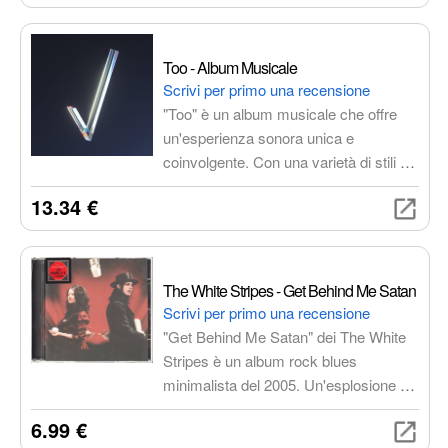
amanti del genere.
Too - Album Musicale
Scrivi per primo una recensione
"Too" è un album musicale che offre
un'esperienza sonora unica e
coinvolgente. Con una varietà di stili e
una qualità audio superiore, è perfetto
13.34 €
per chi cerca nuove sonorità e
momenti di puro piacere musicale.
The White Stripes - Get Behind Me Satan
Scrivi per primo una recensione
"Get Behind Me Satan" dei The White
Stripes è un album rock blues
minimalista del 2005. Un'esplosione di
riff graffianti, ritmi ossessivi e la voce
6.99 €
potente di Jack White. Include brani