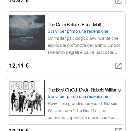
performance in un'esperienza
completa per gli amanti della musica
folk-punk con un forte messaggio
sociale.
The Calm Before - Elliott, Matt
Scrivi per primo una recensione
Un thriller psicologico avvincente che
esplora le profondità dell'animo umano,
svelando segreti e paure nascoste.
Una trama intricata, personaggi
12.11 €
complessi e un'atmosfera suggestiva
rendono questo libro un'esperienza di
lettura indimenticabile.
The Best Of (Cd+Dvd) - Robbie Williams
Scrivi per primo una recensione
Rivivi i più grandi successi di Robbie
Williams con "The Best Of", un
cofanetto imperdibile che include un
CD con le sue canzoni più famose e
19.28 €