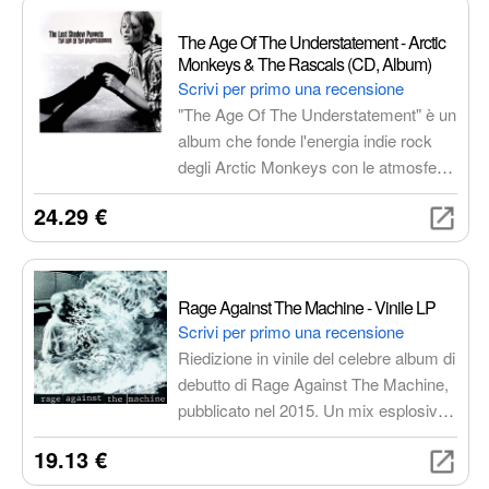
appassionati del film e delle colonne
sonore di qualità.
The Age Of The Understatement - Arctic
Monkeys & The Rascals (CD, Album)
Scrivi per primo una recensione
"The Age Of The Understatement" è un
album che fonde l'energia indie rock
degli Arctic Monkeys con le atmosfere
orchestrali e barocche dei The
24.29 €
Rascals. Un progetto musicale
ambizioso e sofisticato, che ti
trasporterà in un'epoca di eleganza e
understatement.
Rage Against The Machine - Vinile LP
Scrivi per primo una recensione
Riedizione in vinile del celebre album di
debutto di Rage Against The Machine,
pubblicato nel 2015. Un mix esplosivo
di rap, metal e rock alternativo con testi
19.13 €
politicamente impegnati. Un
capolavoro senza tempo che ha