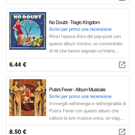
multimediale completa per rivivere la
magia dei concerti della band e
immergersi nel loro suono distintivo.
No Doubt - Tragic Kingdom
Un must per i fan e un'aggiunta
Scrivi per primo una recensione
preziosa alla tua collezione.
Rivivi l'epoca d'oro del pop-punk con
questo album iconico, un concentrato
di hit che hanno segnato un'intera
generazione. Dalla trascinante energia
6.44 €
di "Just a Girl" alla malinconia di "Don't
Speak", ogni brano è un piccolo
capolavoro che ti conquisterà al primo
ascolto.
Puta's Fever - Album Musicale
Scrivi per primo una recensione
Immergiti nell'energia e nell'originalità di
Puta's Fever con questo album che
cattura la loro musica unica, un viaggio
sonoro di ritmi incalzanti e melodie
8.50 €
accattivanti. Un sound distintivo che