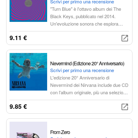
Scrivi per primo una recensione
"Turn Blue" è l'ottavo album dei The
Black Keys, pubblicato nel 2014.
Un'evoluzione sonora che esplora
territori psichedelici e melodie sognanti,
9.11 €
mantenendo il loro inconfondibile blues
rock. Include brani iconici come
"Fever" e "Weight of Love".
Nevermind (Edizione 20° Anniversario)
Scrivi per primo una recensione
L'edizione 20° Anniversario di
Nevermind dei Nirvana include due CD
con l'album originale, più una selezione
di brani inediti e live. È un'occasione
9.85 €
unica per rivivere la magia di uno degli
album più importanti della storia del
rock.
From Zero