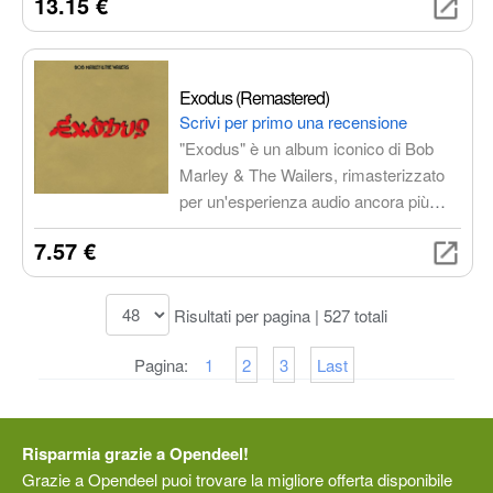
13.15 €
mozzafiato tra le vette più alte del
mondo, che cattura la maestosità della
montagna e la lotta per la
sopravvivenza.
Exodus (Remastered)
Scrivi per primo una recensione
"Exodus" è un album iconico di Bob
Marley & The Wailers, rimasterizzato
per un'esperienza audio ancora più
coinvolgente. L'album è un'epopea di
7.57 €
libertà e speranza, che riflette il periodo
tumultuoso in cui è stato creato.
"Exodus" è un viaggio musicale che ti
Risultati per pagina | 527 totali
trasporterà in un mondo di ritmi
trascinanti, melodie accattivanti e testi
Pagina:
1
2
3
Last
profondi.
Risparmia grazie a Opendeel!
Grazie a Opendeel puoi trovare la migliore offerta disponibile