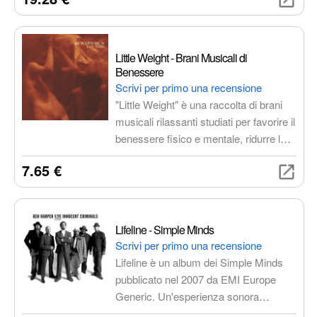
un DVD con performance live e
contenuti speciali. Un'esperienza
completa per tutti i fan e un'occasione
unica per scoprire la magia di un artista
Little Weight - Brani Musicali di
inimitabile.
Benessere
Scrivi per primo una recensione
"Little Weight" è una raccolta di brani
musicali rilassanti studiati per favorire il
benessere fisico e mentale, ridurre lo
stress, migliorare il sonno, aumentare
7.65 €
la concentrazione e creare un
ambiente sereno. Ideale per chiunque
cerchi un rifugio dallo stress quotidiano
o un sottofondo per la meditazione.
Lifeline - Simple Minds
Scrivi per primo una recensione
Lifeline è un album dei Simple Minds
pubblicato nel 2007 da EMI Europe
Generic. Un'esperienza sonora
coinvolgente che cattura l'essenza del