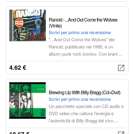
iconici come "Blue Orchid" e "My
Doorbell", fondendo blues, punk e
garage rock in un'esperienza sonora
Rancid - ...And Out Come the Wolves
unica e coinvolgente.
(Vinile)
Scrivi per primo una recensione
"...And Out Come the Wolves" dei
Rancid, pubblicato nel 1995, è un
album punk rock iconico. Con brani
come "Roots Radicals" e "Ruby Soho",
4.62 €
cattura l'essenza del punk californiano
degli anni '90 ed è un must-have per gli
appassionati del genere.
Brewing Up With Billy Bragg (Cd+Dvd)
Scrivi per primo una recensione
Un pacchetto speciale con CD audio e
DVD video che cattura l'energia e
l'autenticità di Billy Bragg dal vivo.
Rivivi i suoi migliori brani e
10.67 €