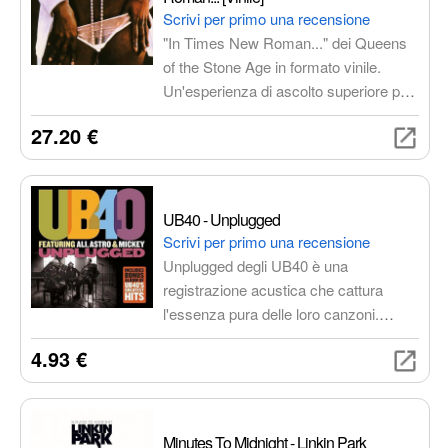
Scrivi per primo una recensione
"In Times New Roman..." dei Queens
of the Stone Age in formato vinile.
Un'esperienza di ascolto superiore per
un album imperdibile, distribuito da
27.20 €
SELF Distribuzione, che cattura
l'energia e l'innovazione della band.
UB40 - Unplugged
Scrivi per primo una recensione
Unplugged degli UB40 è una
registrazione acustica che cattura
l'essenza pura delle loro canzoni.
Rivisitazione acustica di successi
4.93 €
indimenticabili, tra cui Red Red Wine, (I
Can't Help) Falling In Love With You e
Kingston Town. Un'esperienza
musicale unica che mette in risalto la
Minutes To Midnight - Linkin Park