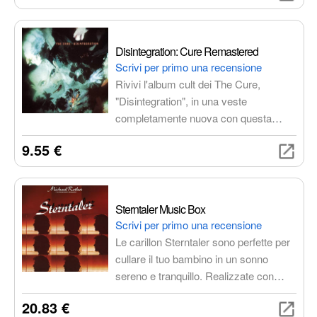
come "I'm Not Okay (I Promise)" e
"Helena", e ha influenzato generazioni
di musicisti.
Disintegration: Cure Remastered
Scrivi per primo una recensione
Rivivi l'album cult dei The Cure,
"Disintegration", in una veste
completamente nuova con questa
edizione rimasterizzata. Qualità audio
9.55 €
superiore per un'esperienza immersiva
nelle atmosfere oscure e malinconiche
che hanno reso celebre la band. Un
must per i fan!
Sterntaler Music Box
Scrivi per primo una recensione
Le carillon Sterntaler sono perfette per
cullare il tuo bambino in un sonno
sereno e tranquillo. Realizzate con
materiali di alta qualità e design
20.83 €
accattivanti, offrono melodie dolci e