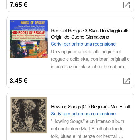
7.65 €
Chan Marshall si unisce ad
arrangiamenti raffinati creando
un'esperienza sonora intensa ed
emozionante.
Roots of Reggae & Ska - Un Viaggio alle
Origini del Suono Giamaicano
Scrivi per primo una recensione
Un viaggio musicale alle origini del
reggae e dello ska, con brani originali e
interpretazioni classiche che catturano
l'essenza di questi generi iconici.
3.45 €
Scopri le influenze del rocksteady, del
mento e del calypso e lasciati
trasportare dalle voci e dai suoni di
artisti leggendari.
Howling Songs [CD Regular] - Matt Elliott
Scrivi per primo una recensione
"Howling Songs" è un intenso album
del cantautore Matt Elliott che fonde
folk, blues e influenze orchestrali,