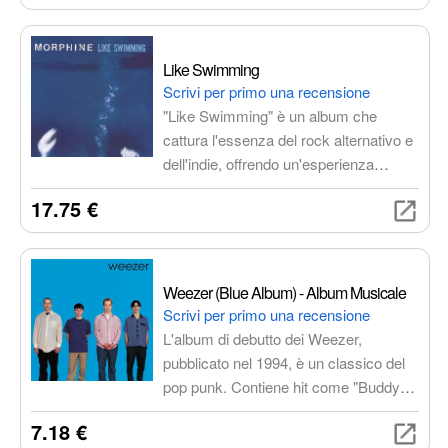
completamente nuova.
Like Swimming
Scrivi per primo una recensione
"Like Swimming" è un album che
cattura l'essenza del rock alternativo e
dell'indie, offrendo un'esperienza
musicale intensa e coinvolgente
17.75 €
attraverso sonorità ricercate, testi
profondi e atmosfere suggestive.
Weezer (Blue Album) - Album Musicale
Scrivi per primo una recensione
L'album di debutto dei Weezer,
pubblicato nel 1994, è un classico del
pop punk. Contiene hit come "Buddy
Holly", "Say It Ain't So" e "Undone -
7.18 €
The Sweater Song". Un must per gli