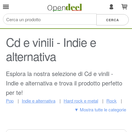
Cd e vinili - Indie e
alternativa
Esplora la nostra selezione di Cd e vinili -
Indie e alternativa e trova il prodotto perfetto
per te!
Pop
Indie e alternativa
Hard rock e metal
Rock
▼ Mostra tutte le categorie
Jazz
Musica classica
Dance ed elettronica
Folk
Colonne sonore
Country
R&b e soul
Facile ascolto
Altro
Rap e hip-hop
Blues