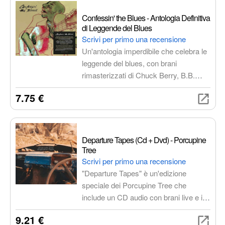
Reggae
Arborist merchandising root
Confessin' the Blues - Antologia Definitiva
di Leggende del Blues
Musica internazionale
Elettronica per veicoli
Scrivi per primo una recensione
Letteratura e narrativa
Un'antologia imperdibile che celebra le
leggende del blues, con brani
rimasterizzati di Chuck Berry, B.B.
King, Muddy Waters e molti altri. Un
7.75 €
viaggio emozionante attraverso la
storia e l'influenza di questo genere
musicale iconico.
Departure Tapes (Cd + Dvd) - Porcupine
Tree
Scrivi per primo una recensione
"Departure Tapes" è un'edizione
speciale dei Porcupine Tree che
include un CD audio con brani live e in
studio e un DVD video con riprese live
9.21 €
mozzafiato. Un'esperienza