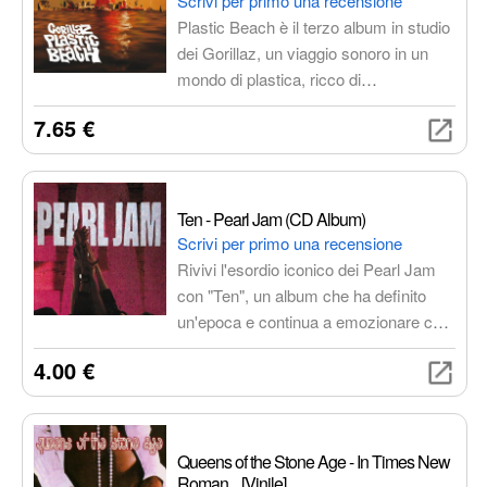
Scrivi per primo una recensione
emozioni contrastanti.
Plastic Beach è il terzo album in studio
dei Gorillaz, un viaggio sonoro in un
mondo di plastica, ricco di
collaborazioni e di riflessioni sul nostro
7.65 €
impatto sull'ambiente.
Ten - Pearl Jam (CD Album)
Scrivi per primo una recensione
Rivivi l'esordio iconico dei Pearl Jam
con "Ten", un album che ha definito
un'epoca e continua a emozionare con
i suoi temi profondi e brani
4.00 €
indimenticabili come "Alive", "Even
Flow" e "Jeremy". Un must per gli
amanti del rock e del grunge.
Queens of the Stone Age - In Times New
Roman... [Vinile]