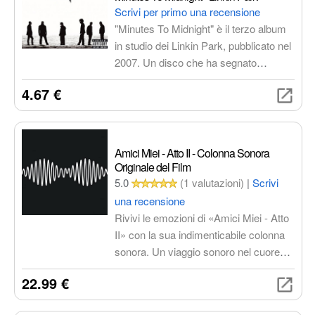
musicalità e crea un'atmosfera intima.
Scrivi per primo una recensione
"Minutes To Midnight" è il terzo album
in studio dei Linkin Park, pubblicato nel
2007. Un disco che ha segnato
un'evoluzione nel percorso musicale
4.67 €
della band, esplorando nuove
sfumature sonore e tematiche più
introspettive, spaziando tra brani
potenti e ballate emozionanti. I testi
Amici Miei - Atto II - Colonna Sonora
affrontano temi complessi come la
Originale del Film
guerra, la politica e la redenzione.
5.0
(1 valutazioni)
|
Scrivi
una recensione
Rivivi le emozioni di «Amici Miei - Atto
II» con la sua indimenticabile colonna
sonora. Un viaggio sonoro nel cuore
della fiorentinità, perfetto per gli amanti
22.99 €
del cinema italiano e della buona
musica. Un regalo perfetto per gli