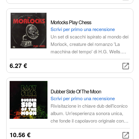
fonde elementi di diversi generi
musicali, creando un'esperienza
d'ascolto indimenticabile.
Morlocks Play Chess
Scrivi per primo una recensione
Un set di scacchi ispirato al mondo dei
Morlock, creature del romanzo 'La
macchina del tempo' di H.G. Wells.
Design unico e dettagliato, perfetto per
6.27 €
gli amanti degli scacchi e della
fantascienza.
Dubber Side Of The Moon
Scrivi per primo una recensione
Rivisitazione in chiave dub dell'iconico
album. Un'esperienza sonora unica,
che fonde il capolavoro originale con
atmosfere rilassate e ipnotiche,
10.56 €
creando un'esperienza d'ascolto