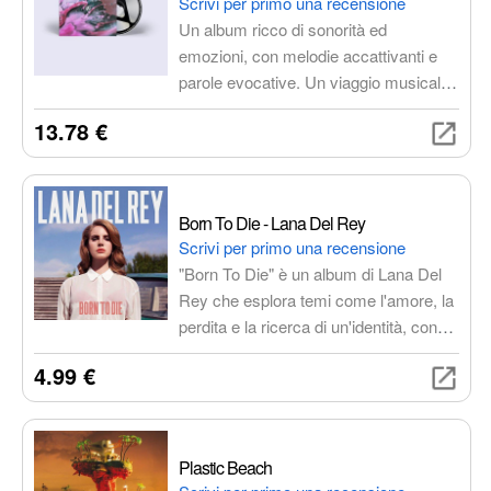
Scrivi per primo una recensione
Un album ricco di sonorità ed
emozioni, con melodie accattivanti e
parole evocative. Un viaggio musicale
che ti porterà dall'inizio alla fine.
13.78 €
Born To Die - Lana Del Rey
Scrivi per primo una recensione
"Born To Die" è un album di Lana Del
Rey che esplora temi come l'amore, la
perdita e la ricerca di un'identità, con
un sound unico che mescola elementi
4.99 €
di pop, trip hop, baroque pop e indie
pop. L'album è caratterizzato da
un'atmosfera cinematografica e da una
voce suggestiva che accompagna
Plastic Beach
l'ascoltatore attraverso un mondo di