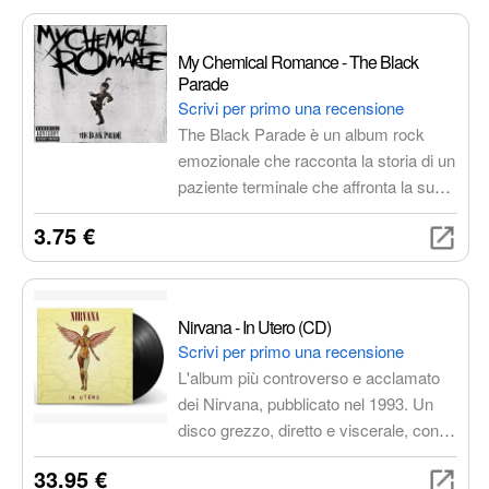
segnato una generazione.
My Chemical Romance - The Black
Parade
Scrivi per primo una recensione
The Black Parade è un album rock
emozionale che racconta la storia di un
paziente terminale che affronta la sua
mortalità. L'album è diviso in tre atti,
3.75 €
ognuno dei quali rappresenta una fase
diversa del viaggio del protagonista. Le
canzoni sono caratterizzate da un
sound potente e melodico, con
Nirvana - In Utero (CD)
influenze di punk rock, emo, glam rock
Scrivi per primo una recensione
e musica classica.
L'album più controverso e acclamato
dei Nirvana, pubblicato nel 1993. Un
disco grezzo, diretto e viscerale, con
testi che esplorano temi oscuri e
33.95 €
sonorità potenti.