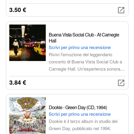
creando paesaggi sonori malinconici
3.50 €
ed esplorando temi di dolore, perdita e
redenzione. Un'esperienza musicale
coinvolgente con la voce profonda di
Elliott, melodie oscure e arrangiamenti
Buena Vista Social Club - At Carnegie
sofisticati.
Hall
Scrivi per primo una recensione
Rivivi l'emozione del leggendario
concerto di Buena Vista Social Club a
Carnegie Hall. Un'esperienza sonora
unica con le performance
3.84 €
indimenticabili di Compay Segundo,
Ibrahim Ferrer e altri grandi artisti
cubani. Immergiti nella cultura e nella
tradizione di Cuba attraverso la
Dookie - Green Day (CD, 1994)
musica.
Scrivi per primo una recensione
Dookie è il terzo album in studio dei
Green Day, pubblicato nel 1994.