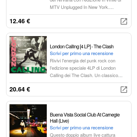
MTV Unplugged In New York.
Un'esperienza intima e potente che
12.46 €
cattura l'essenza della band in una
performance cruda ed indimenticabile,
con arrangiamenti acustici che
mettono in risalto la profondità delle
London Calling [4 LP] - The Clash
composizioni e l'intensità della voce di
Scrivi per primo una recensione
Kurt Cobain.
Rivivi l'energia del punk rock con
l'edizione speciale 4LP di London
Calling dei The Clash. Un classico
intramontabile con rimasterizzazione di
20.64 €
alta qualità e artwork iconico.
Buena Vista Social Club At Carnegie
Hall (Live)
Scrivi per primo una recensione
Questo doppio album live cattura