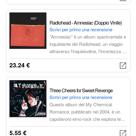
Radiohead - Amnesiac (Doppio Vinile)
Scrivi per primo una recensione
"Amnesiac" è un album sperimentale e
inquietante dei Radiohead, un viaggio
attraverso l'inquietudine, l'incertezza e
la disillusione del mondo moderno. La
23.24 €
musica è complessa e sfaccettata,
con influenze che vanno dal jazz al trip
hop, dall'elettronica al rock. L'album
include brani come "Pyramid Song",
Three Cheers for Sweet Revenge
"Knives Out" e "I Might Be Wrong".
Scrivi per primo una recensione
Questo album dei My Chemical
Romance, pubblicato nel 2004, è un
capolavoro emo-rock che esplora temi
oscuri come la morte, la perdita e la
5.55 €
vendetta. Contiene hit indimenticabili