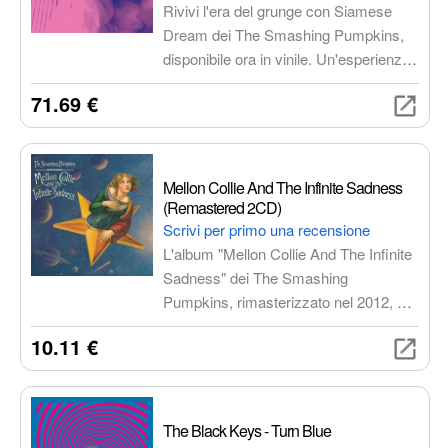
Rivivi l'era del grunge con Siamese
Dream dei The Smashing Pumpkins,
disponibile ora in vinile. Un'esperienza
musicale che cattura l'essenza di
71.69 €
un'epoca, con spedizioni rapide e
sicure in imballaggi ad apertura
facilitata.
Mellon Collie And The Infinite Sadness
(Remastered 2CD)
Scrivi per primo una recensione
L'album "Mellon Collie And The Infinite
Sadness" dei The Smashing
Pumpkins, rimasterizzato nel 2012, è
un capolavoro del rock alternativo che
10.11 €
offre un suono potente e dettagliato,
con due dischi di musica epica che
affrontano temi come l'amore, la
perdita e la ricerca di senso nella vita.
The Black Keys - Turn Blue