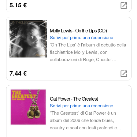
5.15 €
rock alternativo, con brani che
spaziano dalle ballate emozionanti ai
ritmi più energici.
Molly Lewis - On the Lips (CD)
Scrivi per primo una recensione
'On The Lips' è l'album di debutto della
fischiettrice Molly Lewis, con
collaborazioni di Rogê, Chester
Hansen e Leland Whitty
7.44 €
(Badbadnotgood), Sal Samano e Alex
Garcia (Thee Sacred Souls), Leon
Michels (El Michels Affair), Marco
Benevento e altri. Un viaggio sonoro
Cat Power - The Greatest
unico e raffinato.
Scrivi per primo una recensione
"The Greatest" di Cat Power è un
album del 2006 che fonde blues,
country e soul con testi profondi e
un'atmosfera intimista. La voce roca di