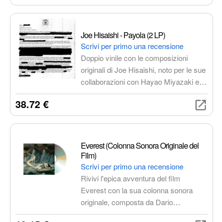
rilassanti. Disponibili in diverse forme e
colori, sono facili da pulire e ideali per
viaggiare.
Joe Hisaishi - Payola (2 LP)
Scrivi per primo una recensione
Doppio vinile con le composizioni
originali di Joe Hisaishi, noto per le sue
collaborazioni con Hayao Miyazaki e lo
Studio Ghibli. Un viaggio emozionante
38.72 €
attraverso le melodie più celebri del
compositore, perfetto per gli amanti
della musica e del cinema
d'animazione.
Everest (Colonna Sonora Originale del
Film)
Scrivi per primo una recensione
Rivivi l'epica avventura del film
Everest con la sua colonna sonora
originale, composta da Dario
Marianelli. Un viaggio musicale