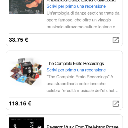
Scrivi per primo una recensione
Un'antologia di danze esotiche tratte da
opere famose, che offre un viaggio
musicale attraverso culture lontane e
ritmi incalzanti. Un'esperienza di
33.75 €
ascolto coinvolgente ed emozionante
per gli amanti dell'opera e della musica
classica.
The Complete Erato Recordings
Scrivi per primo una recensione
"The Complete Erato Recordings" è
una straordinaria collezione che
celebra l'eredità musicale dell'etichetta
Erato. Un cofanetto imperdibile con
118.16 €
registrazioni che spaziano dalla
musica barocca alle opere
contemporanee, interpretate da alcuni
dei più grandi artisti del mondo. Qualità
Pavarotti: Music From The Motion Picture