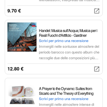
esperti. Un viaggio musicale attraverso
9.70 €
le emozioni e le melodie indimenticabili
del compositore romantico.
Handel: Musica sull'Acqua; Musica per i
Reali Fuochi d'Artificio - Gardiner
Scrivi per primo una recensione
Immergiti nelle sontuose atmosfere del
periodo barocco con questo album che
raccoglie due delle composizioni più
celebri di George Frideric Handel: la
12.80 €
Musica sull'Acqua e la Musica per i
Reali Fuochi d'Artificio. Sotto la
direzione magistrale di John Eliot
Gardiner, l'English Baroque Soloists
A Prayer to the Dynamo: Suites from
danno vita a un'esecuzione vibrante e
Sicario and The Theory of Everything
ricca di dettagli.
Scrivi per primo una recensione
Immergiti nelle atmosfere intense di