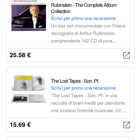
coinvolgente, che spazia
Rubinstein - The Complete Album
dall'atmosfera oscura e suggestiva alle
Collection
vivaci interpretazioni sonore e alle
Scrivi per primo una recensione
passioni travolgenti.
Un box set monumentale con l'intera
discografia di Arthur Rubinstein,
comprendente 142 CD di pura
emozione. Un'ode al genio di uno dei
25.58 €
più grandi pianisti del XX secolo, un
cofanetto imperdibile per gli amanti
della musica classica.
The Lost Tapes - Son. Pf.
Scrivi per primo una recensione
'The Lost Tapes - Son. Pf.' è una
raccolta di brani inediti per pianoforte
che svelano l'intimità musicale. Un
viaggio emozionale attraverso melodie
15.69 €
delicate e potenti, perfetto per gli
amanti del pianoforte e della musica