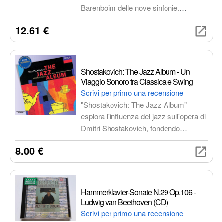
Barenboim delle nove sinfonie.
Un'esperienza d'ascolto
12.61 €
indimenticabile in formato Audio CD,
perfetta per gli amanti della musica
classica.
Shostakovich: The Jazz Album - Un
Viaggio Sonoro tra Classica e Swing
Scrivi per primo una recensione
"Shostakovich: The Jazz Album"
esplora l'influenza del jazz sull'opera di
Dmitri Shostakovich, fondendo
elementi classici con ritmi e melodie
8.00 €
jazz. L'album offre un'esperienza
musicale unica, con brani che
spaziano da arrangiamenti vivaci a
composizioni più riflessive.
Hammerklavier-Sonate N.29 Op.106 -
Un'aggiunta preziosa per ogni
Ludwig van Beethoven (CD)
collezione musicale.
Scrivi per primo una recensione