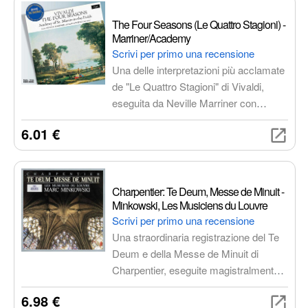
Reggae
Arborist merchandising root
The Four Seasons (Le Quattro Stagioni) -
Marriner/Academy
Musica internazionale
Elettronica per veicoli
Scrivi per primo una recensione
Letteratura e narrativa
Una delle interpretazioni più acclamate
de "Le Quattro Stagioni" di Vivaldi,
eseguita da Neville Marriner con
l'Academy of St. Martin in the Fields.
6.01 €
Un viaggio sonoro attraverso le
stagioni, ricco di vitalità e bellezza
senza tempo.
Charpentier: Te Deum, Messe de Minuit -
Minkowski, Les Musiciens du Louvre
Scrivi per primo una recensione
Una straordinaria registrazione del Te
Deum e della Messe de Minuit di
Charpentier, eseguite magistralmente
da Marc Minkowski e Les Musiciens
6.98 €
du Louvre. Un'esperienza sonora