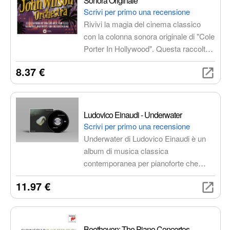
Sonora Originale
Scrivi per primo una recensione
Rivivi la magia del cinema classico
con la colonna sonora originale di "Cole
Porter In Hollywood". Questa raccolta
celebra il genio musicale di Cole
8.37 €
Porter, attraverso le sue indimenticabili
creazioni per il grande schermo.
Ludovico Einaudi - Underwater
Scrivi per primo una recensione
Underwater di Ludovico Einaudi è un
album di musica classica
contemporanea per pianoforte che
evoca rilassamento, ispirazione e una
11.97 €
profonda connessione con la natura.
Disponibile in CD, vinile e digitale.
Beethoven: The Piano Concertos -