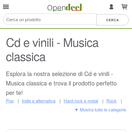
Cd e vinili - Musica
classica
Esplora la nostra selezione di Cd e vinili -
Musica classica e trova il prodotto perfetto
per te!
Pop
Indie e alternativa
Hard rock e metal
Rock
▼ Mostra tutte le categorie
Jazz
Musica classica
Dance ed elettronica
Folk
Colonne sonore
Country
R&b e soul
Facile ascolto
Altro
Rap e hip-hop
Blues