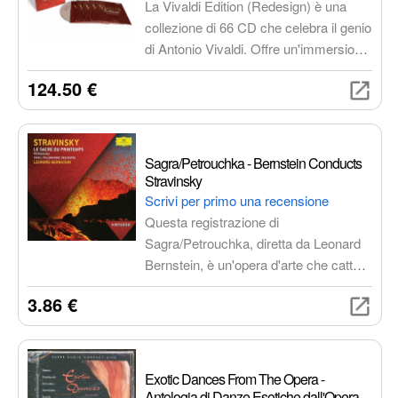
La Vivaldi Edition (Redesign) è una
collezione di 66 CD che celebra il genio
di Antonio Vivaldi. Offre un'immersione
completa nel suo repertorio, dai
124.50 €
concerti più celebri alle opere meno
conosciute, con interpretazioni di artisti
di fama mondiale.
Sagra/Petrouchka - Bernstein Conducts
Stravinsky
Scrivi per primo una recensione
Questa registrazione di
Sagra/Petrouchka, diretta da Leonard
Bernstein, è un'opera d'arte che cattura
l'essenza della musica di Stravinsky.
3.86 €
Bernstein, un maestro della direzione
d'orchestra, riesce a trasmettere tutta
la potenza e la bellezza di questa
composizione, creando un'esperienza
Exotic Dances From The Opera -
musicale coinvolgente e memorabile.
Antologia di Danze Esotiche dall'Opera