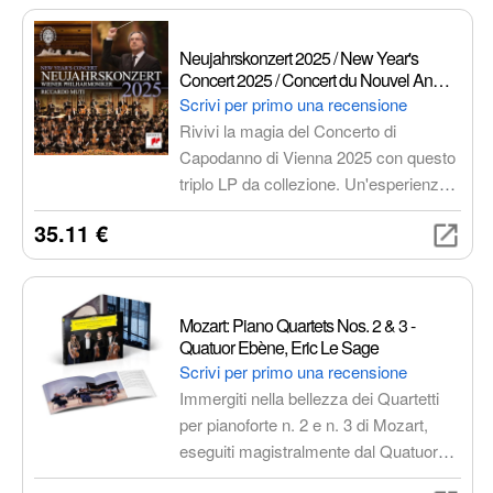
più monumentali del repertorio
classico, offrendo un'esperienza di
Neujahrskonzert 2025 / New Year's
ascolto indimenticabile.
Concert 2025 / Concert du Nouvel An
2025 [3 LP]
Scrivi per primo una recensione
Rivivi la magia del Concerto di
Capodanno di Vienna 2025 con questo
triplo LP da collezione. Un'esperienza
acustica ineguagliabile, un programma
35.11 €
musicale ricco e un regalo perfetto per
gli amanti della musica classica.
Mozart: Piano Quartets Nos. 2 & 3 -
Quatuor Ebène, Eric Le Sage
Scrivi per primo una recensione
Immergiti nella bellezza dei Quartetti
per pianoforte n. 2 e n. 3 di Mozart,
eseguiti magistralmente dal Quatuor
Ebène e Eric Le Sage.