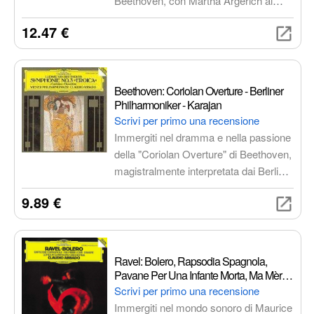
Beethoven, con Martha Argerich al
pianoforte e Claudio Abbado alla
12.47 €
direzione. Un'interpretazione
acclamata dalla critica, che esalta la
bellezza e la complessità di queste
opere giovanili.
Beethoven: Coriolan Overture - Berliner
Philharmoniker - Karajan
Scrivi per primo una recensione
Immergiti nel dramma e nella passione
della "Coriolan Overture" di Beethoven,
magistralmente interpretata dai Berliner
Philharmoniker diretti da Herbert von
9.89 €
Karajan. Una registrazione imperdibile
per gli amanti della musica classica,
che cattura l'essenza della
composizione beethoveniana con
Ravel: Bolero, Rapsodia Spagnola,
precisione tecnica e sensibilità
Pavane Per Una Infante Morta, Ma Mère
musicale.
L'Oye
Scrivi per primo una recensione
Immergiti nel mondo sonoro di Maurice