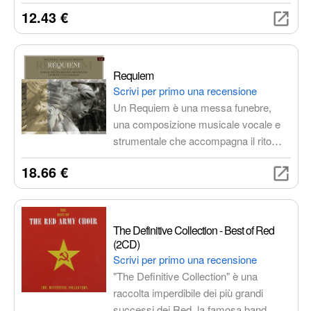
Flauto e Arpa K.299 di Mozart,
12.43 €
interpretati da artisti del calibro di Alfred
Prinz, Nicanor Zabaleta e Karl Böhm
con i Wiener Philharmoniker.
Un'esperienza d'ascolto unica e
Requiem
coinvolgente.
Scrivi per primo una recensione
Un Requiem è una messa funebre,
una composizione musicale vocale e
strumentale che accompagna il rito
cattolico per i defunti. Esplora temi di
18.66 €
dolore, speranza e fede, offrendo un
viaggio emotivo attraverso la musica.
The Definitive Collection - Best of Red
(2CD)
Scrivi per primo una recensione
"The Definitive Collection" è una
raccolta imperdibile dei più grandi
successi dei Red, la famosa band