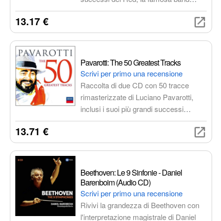
rock. Questo doppio CD offre
13.17 €
un'esperienza di ascolto completa e
appagante, perfetta per i fan di lunga
data e per i nuovi ascoltatori. Rivivi le
emozioni dei brani che hanno fatto la
Pavarotti: The 50 Greatest Tracks
storia dei Red con questa raccolta
Scrivi per primo una recensione
rimasterizzata in alta qualità.
Raccolta di due CD con 50 tracce
rimasterizzate di Luciano Pavarotti,
inclusi i suoi più grandi successi
operistici e popolari, oltre a duetti con
13.71 €
star internazionali e rarità inedite.
Quasi 3 ore di musica per celebrare la
leggenda del tenore italiano.
Beethoven: Le 9 Sinfonie - Daniel
Barenboim (Audio CD)
Scrivi per primo una recensione
Rivivi la grandezza di Beethoven con
l'interpretazione magistrale di Daniel