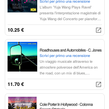
Scrivi per primo una recensione
L'album 'Yuja Wang Plays Ravel'
presenta l'interpretazione magistrale di
Yuja Wang del Concerto per pianoforte
in re maggiore per la mano sinistra di
10.25 €
Maurice Ravel, un'esperienza
musicale indimenticabile per gli amanti
della musica classica. Una
performance eccezionale, ricca di
Roadhouses and Automobiles - C. Jones
sfumature e passione, con una
Scrivi per primo una recensione
registrazione di alta qualità.
Un viaggio musicale attraverso le
atmosfere polverose dell'America on
the road, con un mix di blues,
rock'n'roll e country. Canzoni intrise di
11.70 €
malinconia, amori perduti e sogni
infranti, il tutto impreziosito dalla voce
graffiante di C. Jones.
Cole Porter In Hollywood - Colonna