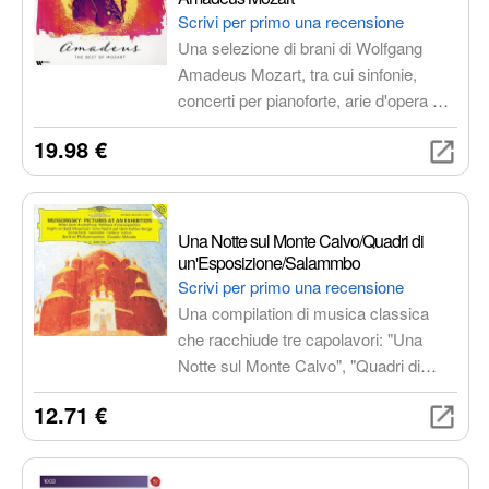
Scrivi per primo una recensione
Una selezione di brani di Wolfgang
Amadeus Mozart, tra cui sinfonie,
concerti per pianoforte, arie d'opera e
molto altro. Un viaggio nel mondo di
19.98 €
Mozart, un'esperienza che ti
accompagnerà per sempre.
Una Notte sul Monte Calvo/Quadri di
un'Esposizione/Salammbo
Scrivi per primo una recensione
Una compilation di musica classica
che racchiude tre capolavori: "Una
Notte sul Monte Calvo", "Quadri di
un'Esposizione" e "Salammbo", diretti
12.71 €
magistralmente da Claudio Abbado alla
guida della Berliner Philharmoniker.
Un'esperienza musicale intensa e