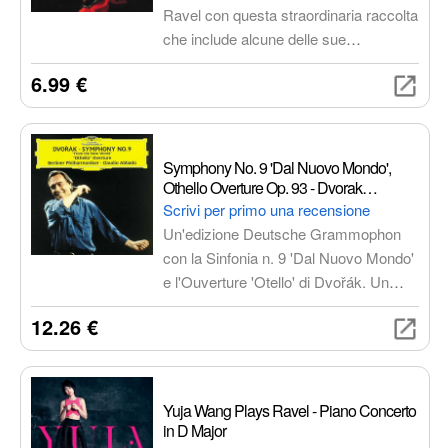
Ravel con questa straordinaria raccolta
che include alcune delle sue
composizioni più celebri e amate:
6.99 €
Bolero, Rapsodia Spagnola, Pavane
Per Una Infante Morta, Ma Mère
L'Oye. Un viaggio emozionante
attraverso le sfumature orchestrali, le
Symphony No. 9 'Dal Nuovo Mondo',
melodie indimenticabili e l'eleganza
Othello Overture Op. 93 - Dvorak
senza tempo.
(Deutsche Grammophon)
Scrivi per primo una recensione
Un'edizione Deutsche Grammophon
con la Sinfonia n. 9 'Dal Nuovo Mondo'
e l'Ouverture 'Otello' di Dvořák. Un
viaggio sonoro emozionante e di alta
12.26 €
qualità.
Yuja Wang Plays Ravel - Piano Concerto
in D Major