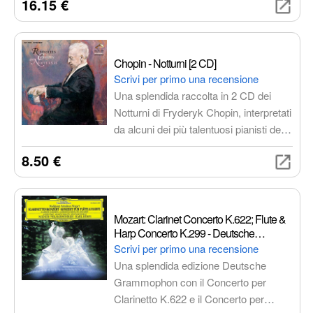
16.15 €
Un'interpretazione fresca e
appassionante che mette in risalto la
melodia e l'armonia di queste opere.
Chopin - Notturni [2 CD]
Scrivi per primo una recensione
Una splendida raccolta in 2 CD dei
Notturni di Fryderyk Chopin, interpretati
da alcuni dei più talentuosi pianisti del
mondo. Un'esperienza di ascolto
8.50 €
immersiva grazie alla registrazione di
alta qualità che cattura ogni sfumatura
e dettaglio della musica di Chopin.
Mozart: Clarinet Concerto K.622; Flute &
Harp Concerto K.299 - Deutsche
Grammophon
Scrivi per primo una recensione
Una splendida edizione Deutsche
Grammophon con il Concerto per
Clarinetto K.622 e il Concerto per