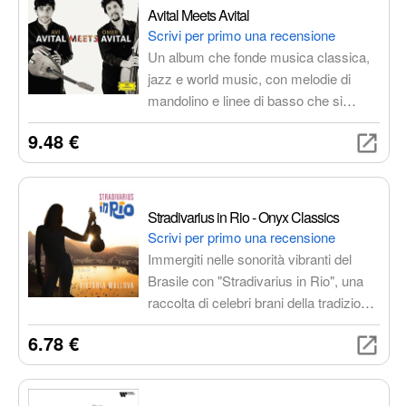
Avital Meets Avital
Scrivi per primo una recensione
Un album che fonde musica classica,
jazz e world music, con melodie di
mandolino e linee di basso che si
intrecciano in un dialogo musicale ricco
9.48 €
di sfumature ed emozioni.
Stradivarius in Rio - Onyx Classics
Scrivi per primo una recensione
Immergiti nelle sonorità vibranti del
Brasile con "Stradivarius in Rio", una
raccolta di celebri brani della tradizione
brasiliana, prodotto da Onyx Classics.
6.78 €
Un viaggio musicale indimenticabile tra
samba, choro e bossa nova.