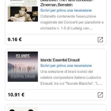
Zimerman, Bernstein
Scrivi per primo una recensione
Cofanetto contenente l'esecuzione
magistrale dei Concerti per pianoforte e
orchestra n. 1-5 di Ludwig van
Beethoven, con Krystian Zimerman al
9.16 €
pianoforte e Leonard Bernstein alla
direzione della Wiener Philharmoniker.
Un'interpretazione di riferimento per
un'esperienza d'ascolto
Islands: Essential Einaudi
indimenticabile.
Scrivi per primo una recensione
Una selezione di brani iconici del
celebre compositore italiano Ludovico
Einaudi, tra cui "Nuvole Bianche", "Le
Onde" e "I Giorni", che ti
10.91 €
trasporteranno in un mondo di
emozioni e suggestioni.