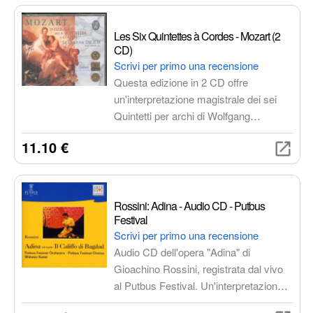
Les Six Quintettes à Cordes - Mozart (2
CD)
Scrivi per primo una recensione
Questa edizione in 2 CD offre
un'interpretazione magistrale dei sei
Quintetti per archi di Wolfgang
Amadeus Mozart. Un viaggio
11.10 €
emozionante attraverso il genio di uno
dei più grandi compositori di tutti i
tempi.
Rossini: Adina - Audio CD - Putbus
Festival
Scrivi per primo una recensione
Audio CD dell'opera "Adina" di
Gioachino Rossini, registrata dal vivo
al Putbus Festival. Un'interpretazione
magistrale di un gioiello nascosto del