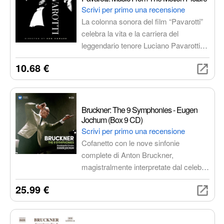
audio impeccabile e ricchezza di
Scrivi per primo una recensione
contenuti per un'esperienza d'ascolto
La colonna sonora del film “Pavarotti”
appagante e duratura.
celebra la vita e la carriera del
leggendario tenore Luciano Pavarotti,
offrendo un viaggio musicale
10.68 €
attraverso le sue interpretazioni più
celebri e le collaborazioni
indimenticabili con artisti di fama
mondiale.
Bruckner: The 9 Symphonies - Eugen
Jochum (Box 9 CD)
Scrivi per primo una recensione
Cofanetto con le nove sinfonie
complete di Anton Bruckner,
magistralmente interpretate dal celebre
direttore d'orchestra Eugen Jochum.
25.99 €
Un'esperienza d'ascolto unica per gli
amanti della musica classica.