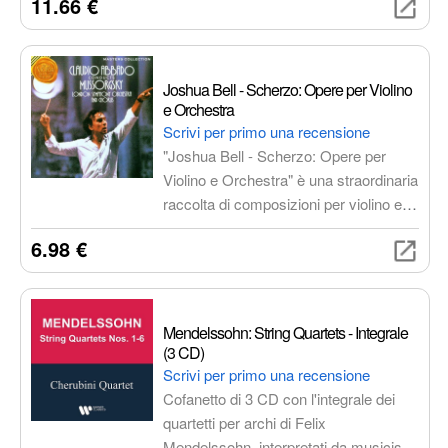
11.66 €
repertorio rossiniano, ideale per gli
amanti della musica classica e del
belcanto.
Joshua Bell - Scherzo: Opere per Violino
e Orchestra
Scrivi per primo una recensione
"Joshua Bell - Scherzo: Opere per
Violino e Orchestra" è una straordinaria
raccolta di composizioni per violino e
orchestra, che celebra il virtuosismo di
6.98 €
Joshua Bell. L'album include brani di
Saint-Saëns, Wieniawski, Chausson,
Ravel e Waxman, offrendo
un'esperienza di ascolto dinamica e
Mendelssohn: String Quartets - Integrale
appagante.
(3 CD)
Scrivi per primo una recensione
Cofanetto di 3 CD con l'integrale dei
quartetti per archi di Felix
Mendelssohn, interpretati da musicisti