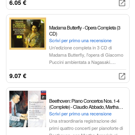
6.05 €
magistrale e un'esperienza sonora di
altissimo livello per un'opera iconica
del XX secolo.
Madama Butterfly - Opera Completa (3
CD)
Scrivi per primo una recensione
Un'edizione completa in 3 CD di
Madama Butterfly, l'opera di Giacomo
Puccini ambientata a Nagasaki.
Lasciati trasportare dalle arie
9.07 €
indimenticabili e dalla trama
commovente di questa storia di amore,
sacrificio e perdita.
Beethoven: Piano Concertos Nos. 1-4
(Complete) - Claudio Abbado, Martha
Argerich
Scrivi per primo una recensione
Una straordinaria registrazione dei
primi quattro concerti per pianoforte di