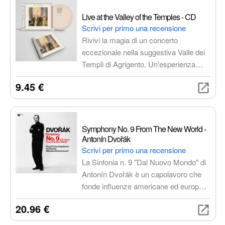
autentica. Un tesoro nascosto da
scoprire e custodire.
Live at the Valley of the Temples - CD
Scrivi per primo una recensione
Rivivi la magia di un concerto
eccezionale nella suggestiva Valle dei
Templi di Agrigento. Un'esperienza
sonora unica per gli amanti della
9.45 €
musica live e dei luoghi ricchi di storia
e fascino.
Symphony No. 9 From The New World -
Antonín Dvořák
Scrivi per primo una recensione
La Sinfonia n. 9 "Dal Nuovo Mondo" di
Antonín Dvořák è un capolavoro che
fonde influenze americane ed europee
in un'esperienza musicale
20.96 €
emozionante e universale.