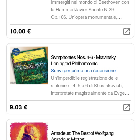
Immergiti nel mondo di Beethoven con
la Hammerklavier-Sonate N.29
Op.106. Un'opera monumentale,
complessa e rivoluzionaria, interpretata
10.00 €
da un pianista di talento. Un'esperienza
di ascolto intensa e coinvolgente che ti
farà scoprire un capolavoro senza
tempo.
Symphonies Nos. 4-6 - Mravinsky,
Leningrad Philharmonic
Scrivi per primo una recensione
Un'imperdibile registrazione delle
sinfonie n. 4, 5 e 6 di Shostakovich,
interpretate magistralmente da Evgeny
Mravinsky alla guida della Leningrad
9.03 €
Philharmonic Orchestra. Un
documento storico che cattura
l'essenza del genio sinfonico di
Shostakovich.
Amadeus: The Best of Wolfgang
Amadeus Mozart