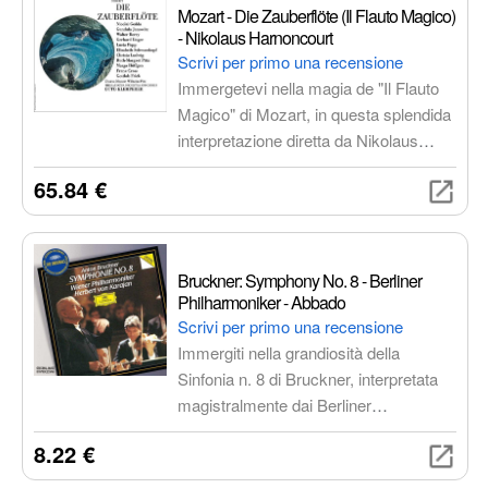
Mozart - Die Zauberflöte (Il Flauto Magico)
- Nikolaus Harnoncourt
Scrivi per primo una recensione
Immergetevi nella magia de "Il Flauto
Magico" di Mozart, in questa splendida
interpretazione diretta da Nikolaus
Harnoncourt. Un viaggio iniziatico tra
65.84 €
ragione e sentimento, un capolavoro
musicale senza tempo con un cast
stellare e qualità audio impeccabile.
Bruckner: Symphony No. 8 - Berliner
Philharmoniker - Abbado
Scrivi per primo una recensione
Immergiti nella grandiosità della
Sinfonia n. 8 di Bruckner, interpretata
magistralmente dai Berliner
Philharmoniker sotto la direzione di
8.22 €
Claudio Abbado. Una registrazione che
cattura l'essenza di una delle sinfonie