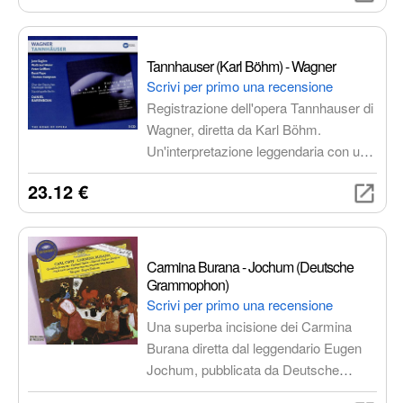
indimenticabile che celebra la
grandezza della musica barocca
francese.
Tannhauser (Karl Böhm) - Wagner
Scrivi per primo una recensione
Registrazione dell'opera Tannhauser di
Wagner, diretta da Karl Böhm.
Un'interpretazione leggendaria con un
cast stellare, che cattura la potenza
23.12 €
drammatica e la bellezza musicale
dell'opera.
Carmina Burana - Jochum (Deutsche
Grammophon)
Scrivi per primo una recensione
Una superba incisione dei Carmina
Burana diretta dal leggendario Eugen
Jochum, pubblicata da Deutsche
Grammophon. Un'interpretazione