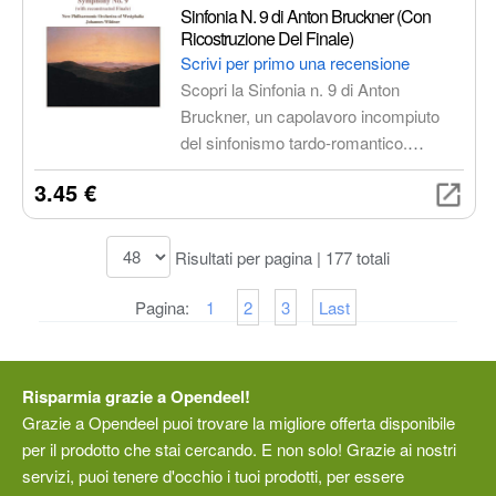
Sinfonia N. 9 di Anton Bruckner (Con
Ricostruzione Del Finale)
Scrivi per primo una recensione
Scopri la Sinfonia n. 9 di Anton
Bruckner, un capolavoro incompiuto
del sinfonismo tardo-romantico.
Questa edizione include la
3.45 €
ricostruzione del finale, offrendo
un'esperienza unica per immergersi
nell'universo sonoro grandioso e
Risultati per pagina | 177 totali
trascendente di Bruckner.
Pagina:
1
2
3
Last
Risparmia grazie a Opendeel!
Grazie a Opendeel puoi trovare la migliore offerta disponibile
per il prodotto che stai cercando. E non solo! Grazie ai nostri
servizi, puoi tenere d'occhio i tuoi prodotti, per essere