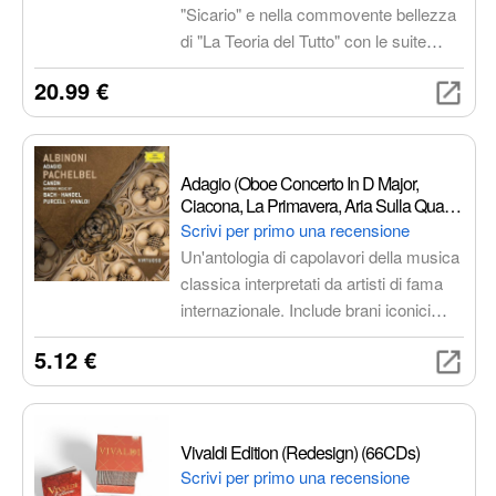
"Sicario" e nella commovente bellezza
di "La Teoria del Tutto" con le suite
musicali di Jóhann Jóhannsson.
20.99 €
Un'esperienza d'ascolto
indimenticabile per gli amanti del
cinema e della musica da film.
Adagio (Oboe Concerto In D Major,
Ciacona, La Primavera, Aria Sulla Quarta
Corda) - Various Interpretes
Scrivi per primo una recensione
Un'antologia di capolavori della musica
classica interpretati da artisti di fama
internazionale. Include brani iconici
come l'Adagio per Oboe, la Ciacona,
5.12 €
La Primavera e l'Aria sulla Quarta
Corda. Un'esperienza di ascolto
emozionante e coinvolgente.
Vivaldi Edition (Redesign) (66CDs)
Scrivi per primo una recensione