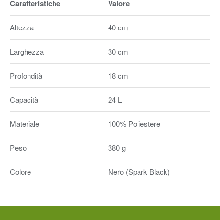
Caratteristiche
Valore
Altezza
40 cm
Larghezza
30 cm
Profondità
18 cm
Capacità
24 L
Materiale
100% Poliestere
Peso
380 g
Colore
Nero (Spark Black)