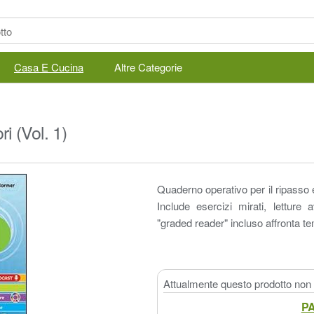
Casa E Cucina
Altre Categorie
i (Vol. 1)
Quaderno operativo per il ripasso e
Include esercizi mirati, letture 
"graded reader" incluso affronta tem
Attualmente questo prodotto non è
PA