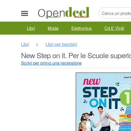
Libri
Moda
Elettronica
Cd E Vinili
Libri
>
Libri per bambini
New Step on it. Per le Scuole superior
Scrivi per primo una recensione