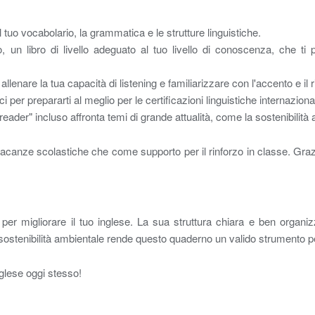
il tuo vocabolario, la grammatica e le strutture linguistiche.
 un libro di livello adeguato al tuo livello di conoscenza, che ti 
llenare la tua capacità di listening e familiarizzare con l'accento e il r
i per prepararti al meglio per le certificazioni linguistiche internazional
 reader" incluso affronta temi di grande attualità, come la sostenibi
acanze scolastiche che come supporto per il rinforzo in classe. Grazie a
 migliorare il tuo inglese. La sua struttura chiara e ben organizzata
la sostenibilità ambientale rende questo quaderno un valido strumento 
inglese oggi stesso!