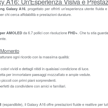
y A16: Un'Esperienza Visiva e Prestaz
ng Galaxy A16
, progettato per offrirti un'esperienza utente fluid
r chi cerca affidabilità e prestazioni durature.
per AMOLED
da 6.7 pollici con risoluzione
FHD+
. Che tu stia guar
ente.
i Momento
atturare ogni ricordo con la massima qualità:
 colori vividi e dettagli nitidi in qualsiasi condizione di luce.
fetta per immortalare paesaggi mozzafiato e ampie vedute.
iù piccoli con primi piani sorprendenti.
perfetti da condividere con amici e familiari.
B
(espandibile), il Galaxy A16 offre prestazioni fluide e reattive per tu