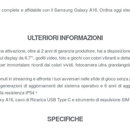
e completa e affidabile con il Samsung Galaxy A16. Ordina oggi st
ULTERIORI INFORMAZIONI
attivazione, oltre ai 2 anni di garanzia produttore, hai a disposizion
isplay da 6.7"¹, goditi video, foto e giochi con colori vibranti e dett
per immortalare ricordi dai colori vividi, fotocamera ultra granda
ntenuti in streaming e affronta i tuoi avversari nelle sfide di gioco se
nerazioni di aggiornamenti del sistema operativo e 6 anni di aggior
lla resistenza IP54 ⁴
y A16, cavo di Ricarica USB Type C e strumento di espulsione SIM
SPECIFICHE