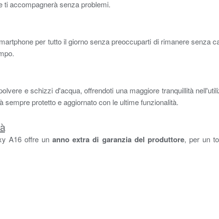
ne ti accompagnerà senza problemi.
o smartphone per tutto il giorno senza preoccuparti di rimanere senza ca
empo.
polvere e schizzi d'acqua, offrendoti una maggiore tranquillità nell'util
 sempre protetto e aggiornato con le ultime funzionalità.
tà
axy A16 offre un
anno extra di garanzia del produttore
, per un t