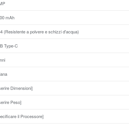
MP
000 mAh
4 (Resistente a polvere e schizzi d'acqua)
B Type-C
nni
liana
serire Dimensioni]
serire Peso]
ecificare il Processore]