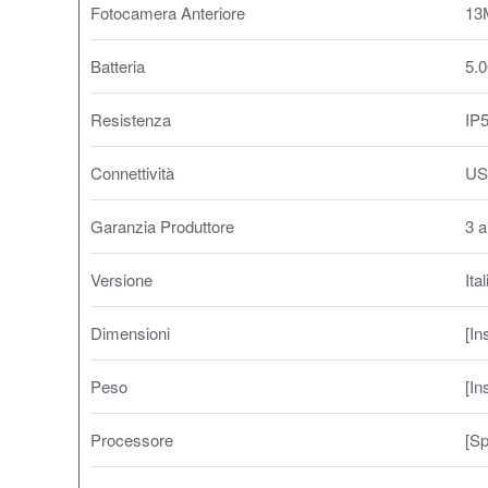
Fotocamera Anteriore
13
Batteria
5.
Resistenza
IP5
Connettività
US
Garanzia Produttore
3 a
Versione
Ita
Dimensioni
[In
Peso
[In
Processore
[Sp