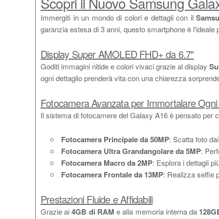
Scopri il Nuovo Samsung Galax
Immergiti in un mondo di colori e dettagli con il
Samsu
garanzia estesa di 3 anni, questo smartphone è l'ideale pe
Display Super AMOLED FHD+ da 6.7"
Goditi immagini nitide e colori vivaci grazie al display
Su
ogni dettaglio prenderà vita con una chiarezza sorprend
Fotocamera Avanzata per Immortalare Ogn
Il sistema di fotocamere del Galaxy A16 è pensato per c
Fotocamera Principale da 50MP
: Scatta foto dai
Fotocamera Ultra Grandangolare da 5MP
: Per
Fotocamera Macro da 2MP
: Esplora i dettagli p
Fotocamera Frontale da 13MP
: Realizza selfie 
Prestazioni Fluide e Affidabili
Grazie ai
4GB di RAM
e alla memoria interna da
128G