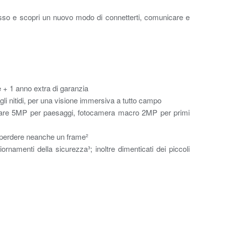
esso e scopri un nuovo modo di connetterti, comunicare e
e + 1 anno extra di garanzia
agli nitidi, per una visione immersiva a tutto campo
ngolare 5MP per paesaggi, fotocamera macro 2MP per primi
nza perdere neanche un frame²
namenti della sicurezza³; inoltre dimenticati dei piccoli