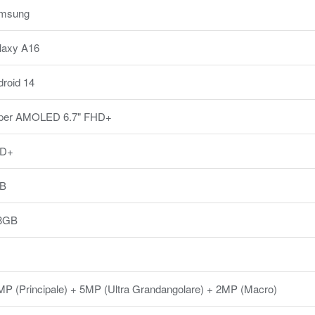
msung
laxy A16
roid 14
per AMOLED 6.7" FHD+
D+
B
8GB
MP (Principale) + 5MP (Ultra Grandangolare) + 2MP (Macro)