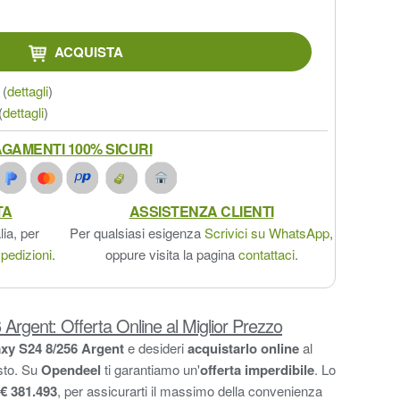
ACQUISTA
(
dettagli
)
(
dettagli
)
GAMENTI 100% SICURI
TA
ASSISTENZA CLIENTI
lia, per
Per qualsiasi esigenza
Scrivici su WhatsApp
,
pedizioni
.
oppure visita la pagina
contattaci
.
rgent: Offerta Online al Miglior Prezzo
y S24 8/256 Argent
e desideri
acquistarlo online
al
usto. Su
Opendeel
ti garantiamo un'
offerta imperdibile
. Lo
€ 381.493
, per assicurarti il massimo della convenienza