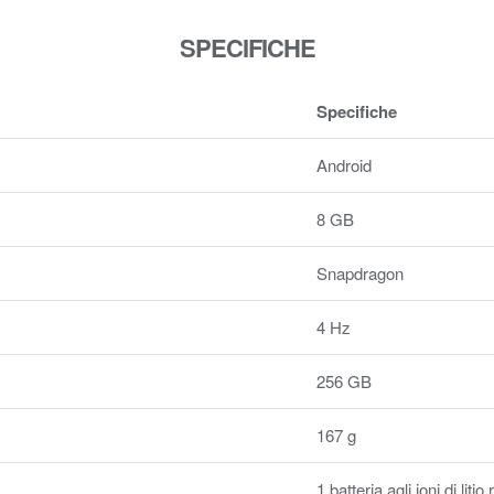
SPECIFICHE
Specifiche
Android
8 GB
Snapdragon
4 Hz
256 GB
167 g
1 batteria agli ioni di litio