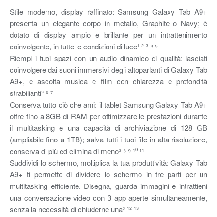
Stile moderno, display raffinato: Samsung Galaxy Tab A9+
presenta un elegante corpo in metallo, Graphite o Navy; è
dotato di display ampio e brillante per un intrattenimento
coinvolgente, in tutte le condizioni di luce¹ ² ³ ⁴ ⁵
Riempi i tuoi spazi con un audio dinamico di qualità: lasciati
coinvolgere dai suoni immersivi degli altoparlanti di Galaxy Tab
A9+, e ascolta musica e film con chiarezza e profondità
strabilianti³ ⁶ ⁷
Conserva tutto ciò che ami: il tablet Samsung Galaxy Tab A9+
offre fino a 8GB di RAM per ottimizzare le prestazioni durante
il multitasking e una capacità di archiviazione di 128 GB
(ampliabile fino a 1TB); salva tutti i tuoi file in alta risoluzione,
conserva di più ed elimina di meno³ ⁸ ⁹ ¹⁰ ¹¹
Suddividi lo schermo, moltiplica la tua produttività: Galaxy Tab
A9+ ti permette di dividere lo schermo in tre parti per un
multitasking efficiente. Disegna, guarda immagini e intrattieni
una conversazione video con 3 app aperte simultaneamente,
senza la necessità di chiuderne una³ ¹² ¹³