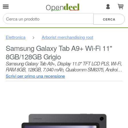
Elettronica
>
Arborist merchandising root
Samsung Galaxy Tab A9+ Wi-Fi 11"
8GB/128GB Grigio
Samsung Galaxy Tab A9+, Display 11.0" TFT LCD PLS, Wi-Fi,
RAM 8GB, 128GB, 7.040 mAh, Qualcomm SM6375, Android
13, Gray, [Versione italiana] 2023
Scrivi per primo una recensione