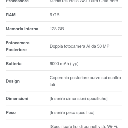
Processore
MediaTek Helio G81-Ultra Octa-core
RAM
6 GB
Memoria Interna
128 GB
Fotocamera
Doppia fotocamera AI da 50 MP
Posteriore
Batteria
6000 mAh (typ)
Coperchio posteriore curvo sui quattro
Design
lati
Dimensioni
[Inserire dimensioni specifiche]
Peso
[Inserire peso specifico]
[Specificare tipi di connettività: Wi-Fi,