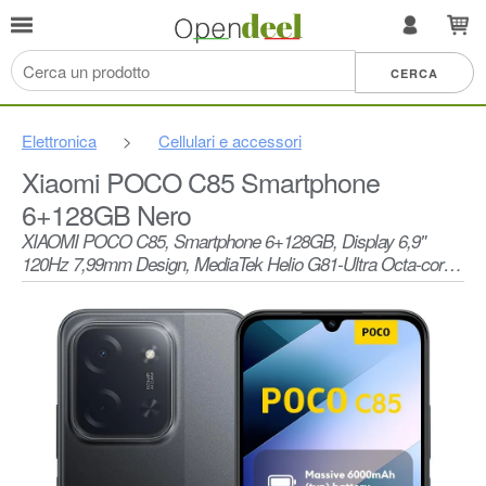
Elettronica
>
Cellulari e accessori
Xiaomi POCO C85 Smartphone
6+128GB Nero
XIAOMI POCO C85, Smartphone 6+128GB, Display 6,9"
120Hz 7,99mm Design, MediaTek Helio G81-Ultra Octa-core,
Doppia fotocamera AI da 50MP, 6000mAh, garanzia di 2 anni,
Nero, Caricabatteria non incluso