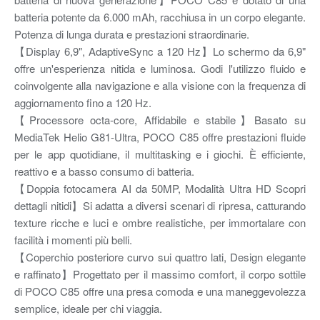
batteria potente da 6.000 mAh, racchiusa in un corpo elegante.
Potenza di lunga durata e prestazioni straordinarie.
【Display 6,9", AdaptiveSync a 120 Hz】Lo schermo da 6,9"
offre un'esperienza nitida e luminosa. Godi l'utilizzo fluido e
coinvolgente alla navigazione e alla visione con la frequenza di
aggiornamento fino a 120 Hz.
【Processore octa-core, Affidabile e stabile】Basato su
MediaTek Helio G81-Ultra, POCO C85 offre prestazioni fluide
per le app quotidiane, il multitasking e i giochi. È efficiente,
reattivo e a basso consumo di batteria.
【Doppia fotocamera AI da 50MP, Modalità Ultra HD Scopri
dettagli nitidi】Si adatta a diversi scenari di ripresa, catturando
texture ricche e luci e ombre realistiche, per immortalare con
facilità i momenti più belli.
【Coperchio posteriore curvo sui quattro lati, Design elegante
e raffinato】Progettato per il massimo comfort, il corpo sottile
di POCO C85 offre una presa comoda e una maneggevolezza
semplice, ideale per chi viaggia.