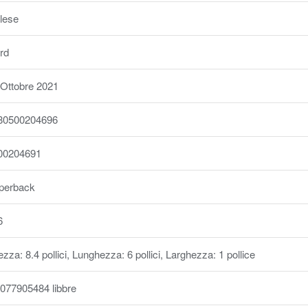
glese
rd
 Ottobre 2021
80500204696
00204691
perback
6
ezza: 8.4 pollici, Lunghezza: 6 pollici, Larghezza: 1 pollice
8077905484 libbre