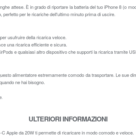
ghe attese. È in grado di riportare la batteria del tuo iPhone 8 (o mod
o, perfetto per le ricariche dell'ultimo minuto prima di uscire.
er usufruire della ricarica veloce.
ce una ricarica efficiente e sicura.
Pods e qualsiasi altro dispositivo che supporti la ricarica tramite U
 questo alimentatore estremamente comodo da trasportare. Le sue dimen
 quando ne hai bisogno.
e.
ULTERIORI INFORMAZIONI
USB‑C Apple da 20W ti permette di ricaricare in modo comodo e veloce.