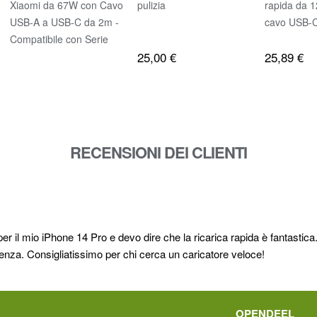
Xiaomi da 67W con Cavo
pulizia
rapida da 
USB-A a USB-C da 2m -
cavo USB-C
Compatibile con Serie
25,00 €
25,89 €
Xiaomi, Redmi e POCO
RECENSIONI DEI CLIENTI
l mio iPhone 14 Pro e devo dire che la ricarica rapida è fantastica. 
enza. Consigliatissimo per chi cerca un caricatore veloce!
OPENDEEL