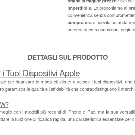
online
al
miglior prezzo
? Sei nel
imperdibile
. Lo proponiamo al
pre
convenienza senza compromettere l
compra ora
e ricevilo comodamen
perdere questa occasione, aggiungil
DETTAGLI SUL PRODOTTO
i Tuoi Dispositivi Apple
per ricaricare in modo efficiente e veloce i tuoi dispositivi, che tu 
 garantisce la qualità e l'affidabilità che contraddistinguono il march
20W?
glio con i modelli più recenti di iPhone e iPad, ma la sua versatilit
tare la funzione di ricarica rapida, una caratteristica essenziale per 