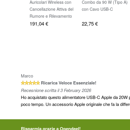
Auricolari Wireless con
Combo da 90 W (Tipo A)
Cancellazione Attiva del
con Cavo USB-C
Rumore e Rilevamento
191,04 €
22,75 €
Frequenza Cardiaca
Marco
Ricarica Veloce Essenziale!
Recesnione scritta il 3 February 2026
Ho acquistato questo alimentatore USB-C Apple da 20W per i
poco tempo. Un accessorio Apple originale che fa la differ
Risparmia grazie a Opendeel!