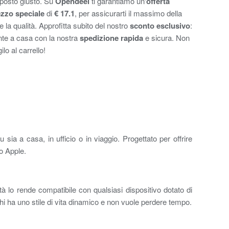
 posto giusto. Su
Opendeel
ti garantiamo un'
offerta
zzo speciale
di
€ 17.1
, per assicurarti il massimo della
a qualità. Approfitta subito del nostro
sconto esclusivo
:
te a casa con la nostra
spedizione rapida
e sicura. Non
o al carrello!
sia a casa, in ufficio o in viaggio. Progettato per offrire
io Apple.
à lo rende compatibile con qualsiasi dispositivo dotato di
chi ha uno stile di vita dinamico e non vuole perdere tempo.