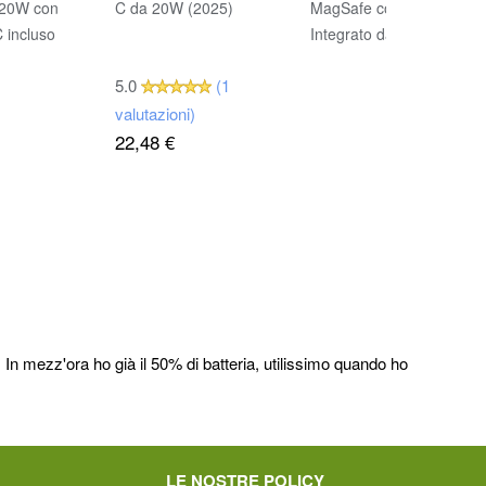
120W con
C da 20W (2025)
MagSafe con Cavo
 incluso
Integrato da 1 metro
5.0
(1
valutazioni)
22,48 €
In mezz'ora ho già il 50% di batteria, utilissimo quando ho
LE NOSTRE POLICY