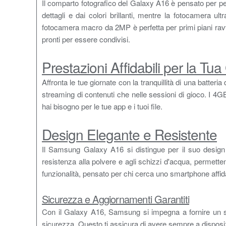
Il comparto fotografico del Galaxy A16 è pensato per per
dettagli e dai colori brillanti, mentre la fotocamera u
fotocamera macro da 2MP è perfetta per primi piani ravvic
pronti per essere condivisi.
Prestazioni Affidabili per la Tua
Affronta le tue giornate con la tranquillità di una batte
streaming di contenuti che nelle sessioni di gioco. I 4GB
hai bisogno per le tue app e i tuoi file.
Design Elegante e Resistente
Il Samsung Galaxy A16 si distingue per il suo design s
resistenza alla polvere e agli schizzi d'acqua, permetten
funzionalità, pensato per chi cerca uno smartphone affidab
Sicurezza e Aggiornamenti Garantiti
Con il Galaxy A16, Samsung si impegna a fornire un sup
sicurezza. Questo ti assicura di avere sempre a disposiz