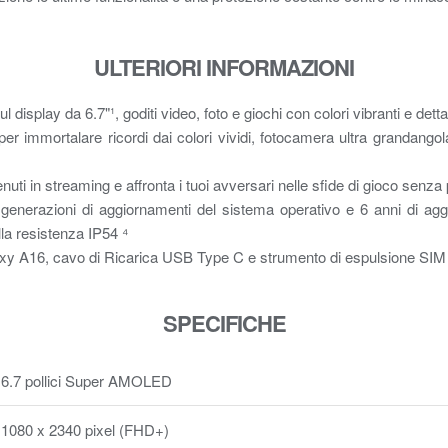
ULTERIORI INFORMAZIONI
isplay da 6.7"¹, goditi video, foto e giochi con colori vibranti e dett
per immortalare ricordi dai colori vividi, fotocamera ultra granda
ntenuti in streaming e affronta i tuoi avversari nelle sfide di gioco se
nerazioni di aggiornamenti del sistema operativo e 6 anni di aggior
lla resistenza IP54 ⁴
y A16, cavo di Ricarica USB Type C e strumento di espulsione SIM
SPECIFICHE
6.7 pollici Super AMOLED
1080 x 2340 pixel (FHD+)