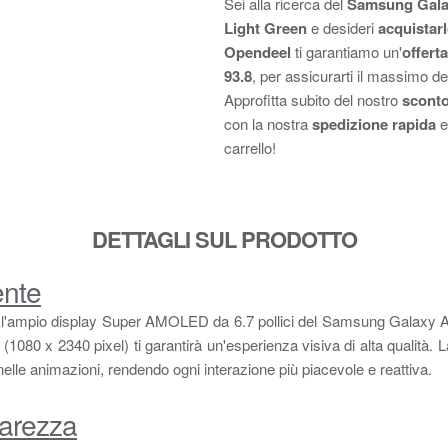
Sei alla ricerca del
Samsung Gala
Light Green
e desideri
acquistarl
Opendeel
ti garantiamo un'
offert
93.8
, per assicurarti il massimo 
Approfitta subito del nostro
sconto
con la nostra
spedizione rapida
e
carrello!
DETTAGLI SUL PRODOTTO
ente
 con l'ampio display Super AMOLED da 6.7 pollici del Samsung Galaxy A1
080 x 2340 pixel) ti garantirà un'esperienza visiva di alta qualità.
nelle animazioni, rendendo ogni interazione più piacevole e reattiva.
arezza