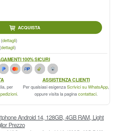
ACQUISTA
(
dettagli
)
(
dettagli
)
GAMENTI 100% SICURI
TA
ASSISTENZA CLIENTI
lia, per
Per qualsiasi esigenza
Scrivici su WhatsApp
,
pedizioni
.
oppure visita la pagina
contattaci
.
phone Android 14, 128GB, 4GB RAM, Light
lior Prezzo