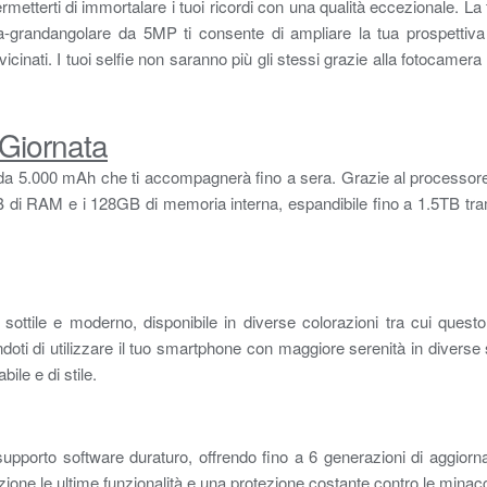
metterti di immortalare i tuoi ricordi con una qualità eccezionale. L
ltra-grandangolare da 5MP ti consente di ampliare la tua prospettiva
inati. I tuoi selfie non saranno più gli stessi grazie alla fotocamera
 Giornata
ria da 5.000 mAh che ti accompagnerà fino a sera. Grazie al processore
 di RAM e i 128GB di memoria interna, espandibile fino a 1.5TB tramite
ottile e moderno, disponibile in diverse colorazioni tra cui questo
doti di utilizzare il tuo smartphone con maggiore serenità in diverse 
ile e di stile.
porto software duraturo, offrendo fino a 6 generazioni di aggiorna
ione le ultime funzionalità e una protezione costante contro le minac