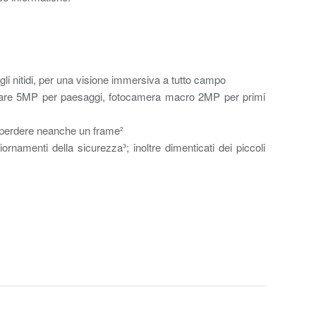
agli nitidi, per una visione immersiva a tutto campo
ngolare 5MP per paesaggi, fotocamera macro 2MP per primi
nza perdere neanche un frame²
namenti della sicurezza³; inoltre dimenticati dei piccoli