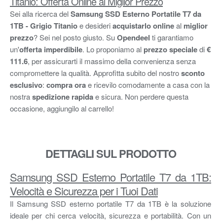
Titanio: Offerta Online al Miglior Prezzo
Sei alla ricerca del
Samsung SSD Esterno Portatile T7 da
1TB - Grigio Titanio
e desideri
acquistarlo online
al
miglior
prezzo
? Sei nel posto giusto. Su
Opendeel
ti garantiamo
un'
offerta imperdibile
. Lo proponiamo al
prezzo speciale
di
€
111.6
, per assicurarti il massimo della convenienza senza
compromettere la qualità. Approfitta subito del nostro
sconto
esclusivo
:
compra ora
e ricevilo comodamente a casa con la
nostra
spedizione rapida
e sicura. Non perdere questa
occasione, aggiungilo al carrello!
DETTAGLI SUL PRODOTTO
Samsung SSD Esterno Portatile T7 da 1TB:
Velocità e Sicurezza per i Tuoi Dati
Il Samsung SSD esterno portatile T7 da 1TB è la soluzione
ideale per chi cerca velocità, sicurezza e portabilità. Con un