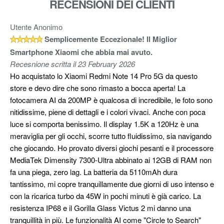
RECENSIONI DEI CLIENTI
Utente Anonimo
Semplicemente Eccezionale! Il Miglior
Smartphone Xiaomi che abbia mai avuto.
Recesnione scritta il 23 February 2026
Ho acquistato lo Xiaomi Redmi Note 14 Pro 5G da questo
store e devo dire che sono rimasto a bocca aperta! La
fotocamera AI da 200MP è qualcosa di incredibile, le foto sono
nitidissime, piene di dettagli e i colori vivaci. Anche con poca
luce si comporta benissimo. Il display 1.5K a 120Hz è una
meraviglia per gli occhi, scorre tutto fluidissimo, sia navigando
che giocando. Ho provato diversi giochi pesanti e il processore
MediaTek Dimensity 7300-Ultra abbinato ai 12GB di RAM non
fa una piega, zero lag. La batteria da 5110mAh dura
tantissimo, mi copre tranquillamente due giorni di uso intenso e
con la ricarica turbo da 45W in pochi minuti è già carico. La
resistenza IP68 e il Gorilla Glass Victus 2 mi danno una
tranquillità in più. Le funzionalità AI come "Circle to Search"