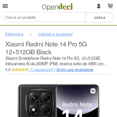
Elettronica
>
Cellulari e accessori
Xiaomi Redmi Note 14 Pro 5G
12+512GB Black
Xiaomi Smartphone Redmi Note 14 Pro 5G, 12+512GB,
fotocamera AI da 200MP, IP68, ricarica turbo da 45W con
batteria da 5110mAh, funzionalità AI (caricabatterie non
5.0
(1 valutazioni)
|
Scrivi una recensione
incluso), Black